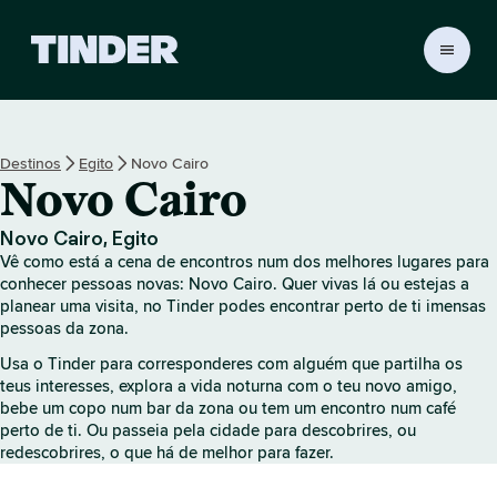
P
á
g
i
n
Destinos
Egito
Novo Cairo
a
Novo Cairo
i
n
i
Novo Cairo, Egito
c
Vê como está a cena de encontros num dos melhores lugares para
i
conhecer pessoas novas: Novo Cairo. Quer vivas lá ou estejas a
a
planear uma visita, no Tinder podes encontrar perto de ti imensas
pessoas da zona.
l
d
Usa o Tinder para corresponderes com alguém que partilha os
o
teus interesses, explora a vida noturna com o teu novo amigo,
T
bebe um copo num bar da zona ou tem um encontro num café
i
perto de ti. Ou passeia pela cidade para descobrires, ou
n
redescobrires, o que há de melhor para fazer.
d
e