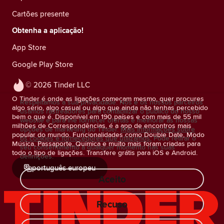
Cartões presente
Obtenha a aplicação!
App Store
Google Play Store
© 2026 Tinder LLC
O Tinder é onde as ligações começam mesmo, quer procures
Respeitamos a sua privacidade. Nós e os nossos parceiros
algo sério, algo casual ou algo que ainda não tenhas percebido
usamos rastreadores para contabilizar o público do nosso
bem o que é. Disponível em 190 países e com mais de 55 mil
website e para lhe fornecer ofertas e melhorar as nossas
milhões de Correspondências, é a app de encontros mais
opções de marketing do Tinder.
Mais informações sobre
popular do mundo. Funcionalidades como Double Date, Modo
os cookies e fornecedores que utilizamos.
Pode retirar o
Música, Passaporte, Química e muito mais foram criadas para
seu consentimento a qualquer momento nas suas
todo o tipo de ligações. Transfere grátis para iOS e Android.
definições.
português europeu
Aceito
Recuso