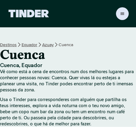
P
á
g
i
n
Destinos
Equador
Azuay
Cuenca
a
Cuenca
i
n
i
Cuenca, Equador
c
Vê como está a cena de encontros num dos melhores lugares para
i
conhecer pessoas novas: Cuenca. Quer vivas lá ou estejas a
a
planear uma visita, no Tinder podes encontrar perto de ti imensas
pessoas da zona.
l
d
Usa o Tinder para corresponderes com alguém que partilha os
o
teus interesses, explora a vida noturna com o teu novo amigo,
T
bebe um copo num bar da zona ou tem um encontro num café
i
perto de ti. Ou passeia pela cidade para descobrires, ou
n
redescobrires, o que há de melhor para fazer.
d
e