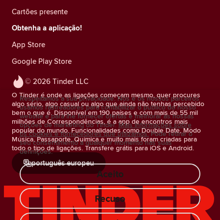
Cartões presente
Obtenha a aplicação!
App Store
Google Play Store
© 2026 Tinder LLC
O Tinder é onde as ligações começam mesmo, quer procures
Respeitamos a sua privacidade. Nós e os nossos parceiros
algo sério, algo casual ou algo que ainda não tenhas percebido
usamos rastreadores para contabilizar o público do nosso
bem o que é. Disponível em 190 países e com mais de 55 mil
website e para lhe fornecer ofertas e melhorar as nossas
milhões de Correspondências, é a app de encontros mais
opções de marketing do Tinder.
Mais informações sobre
popular do mundo. Funcionalidades como Double Date, Modo
os cookies e fornecedores que utilizamos.
Pode retirar o
Música, Passaporte, Química e muito mais foram criadas para
seu consentimento a qualquer momento nas suas
todo o tipo de ligações. Transfere grátis para iOS e Android.
definições.
português europeu
Aceito
Recuso