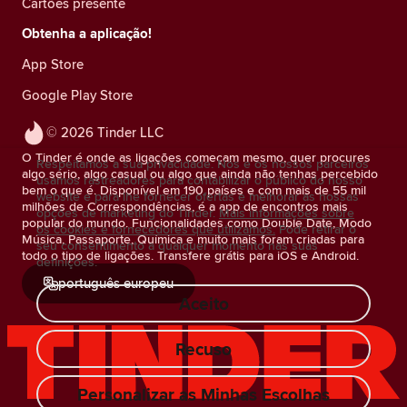
Cartões presente
Obtenha a aplicação!
App Store
Google Play Store
© 2026 Tinder LLC
O Tinder é onde as ligações começam mesmo, quer procures
Respeitamos a sua privacidade. Nós e os nossos parceiros
algo sério, algo casual ou algo que ainda não tenhas percebido
usamos rastreadores para contabilizar o público do nosso
bem o que é. Disponível em 190 países e com mais de 55 mil
website e para lhe fornecer ofertas e melhorar as nossas
milhões de Correspondências, é a app de encontros mais
opções de marketing do Tinder.
Mais informações sobre
popular do mundo. Funcionalidades como Double Date, Modo
os cookies e fornecedores que utilizamos.
Pode retirar o
Música, Passaporte, Química e muito mais foram criadas para
seu consentimento a qualquer momento nas suas
todo o tipo de ligações. Transfere grátis para iOS e Android.
definições.
português europeu
Aceito
Recuso
Personalizar as Minhas Escolhas