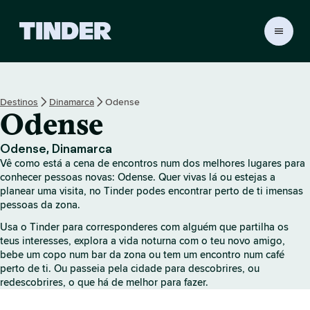
P
á
g
i
n
Destinos
Dinamarca
Odense
a
Odense
i
n
i
Odense, Dinamarca
c
Vê como está a cena de encontros num dos melhores lugares para
i
conhecer pessoas novas: Odense. Quer vivas lá ou estejas a
a
planear uma visita, no Tinder podes encontrar perto de ti imensas
pessoas da zona.
l
d
Usa o Tinder para corresponderes com alguém que partilha os
o
teus interesses, explora a vida noturna com o teu novo amigo,
T
bebe um copo num bar da zona ou tem um encontro num café
i
perto de ti. Ou passeia pela cidade para descobrires, ou
n
redescobrires, o que há de melhor para fazer.
d
e