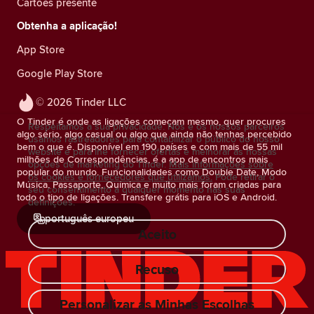
Cartões presente
Obtenha a aplicação!
App Store
Google Play Store
© 2026 Tinder LLC
O Tinder é onde as ligações começam mesmo, quer procures
Respeitamos a sua privacidade. Nós e os nossos parceiros
algo sério, algo casual ou algo que ainda não tenhas percebido
usamos rastreadores para contabilizar o público do nosso
bem o que é. Disponível em 190 países e com mais de 55 mil
website e para lhe fornecer ofertas e melhorar as nossas
milhões de Correspondências, é a app de encontros mais
opções de marketing do Tinder.
Mais informações sobre
popular do mundo. Funcionalidades como Double Date, Modo
os cookies e fornecedores que utilizamos.
Pode retirar o
Música, Passaporte, Química e muito mais foram criadas para
seu consentimento a qualquer momento nas suas
todo o tipo de ligações. Transfere grátis para iOS e Android.
definições.
português europeu
Aceito
Recuso
Personalizar as Minhas Escolhas