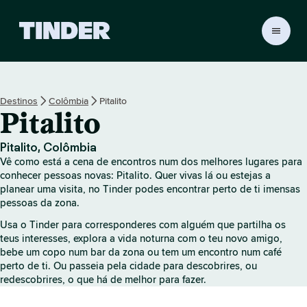
P
á
g
i
n
Destinos
Colômbia
Pitalito
a
Pitalito
i
n
i
Pitalito, Colômbia
c
Vê como está a cena de encontros num dos melhores lugares para
i
conhecer pessoas novas: Pitalito. Quer vivas lá ou estejas a
a
planear uma visita, no Tinder podes encontrar perto de ti imensas
pessoas da zona.
l
d
Usa o Tinder para corresponderes com alguém que partilha os
o
teus interesses, explora a vida noturna com o teu novo amigo,
T
bebe um copo num bar da zona ou tem um encontro num café
i
perto de ti. Ou passeia pela cidade para descobrires, ou
n
redescobrires, o que há de melhor para fazer.
d
e