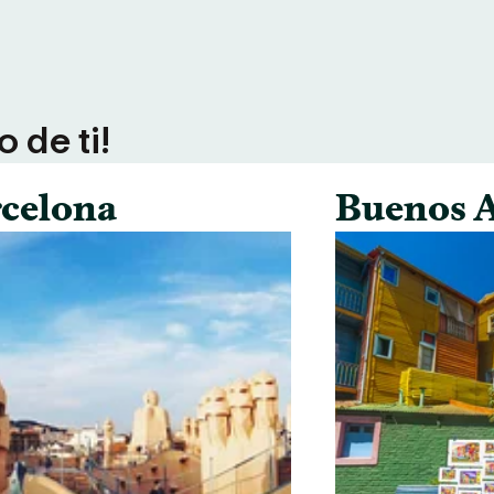
 de ti!
celona
Buenos A