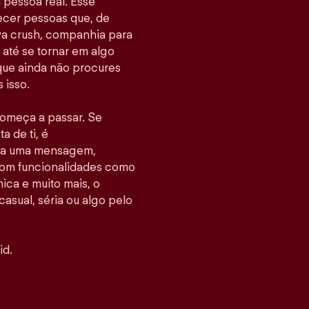
pessoa real. Esse
hecer pessoas que, de
va crush, companhia para
até se tornar em algo
 que ainda não procures
 isso.
 começa a passar. Se
 de ti, é
nvia uma mensagem,
Com funcionalidades como
ca e muito mais, o
casual, séria ou algo pelo
id.