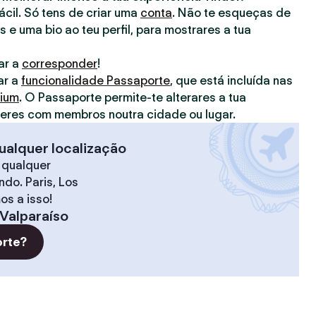
fácil. Só tens de criar uma
conta
. Não te esqueças de
s e uma bio ao teu perfil, para mostrares a tua
ar a
corresponder
!
ar a
funcionalidade Passaporte
, que está incluída nas
mium
. O Passaporte permite-te alterares a tua
deres com membros noutra cidade ou lugar.
ualquer localização
 qualquer
do. Paris, Los
os a isso!
Valparaíso
orte?