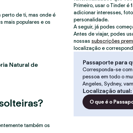
Primeiro, usar o Tinder é 
adicionar interesses, foto
 perto de ti, mas onde é
personalidade.
as mais populares e os
A seguir, já podes começ
Antes de viajar, podes us
nossas
subscrições pre
localização e correspon
Passaporte para q
ria Natural de
Corresponda-se com
pessoa em todo o mun
Angeles, Sydney, vam
Localização atual
:
solteiras?
O que é o Passap
uentemente também os