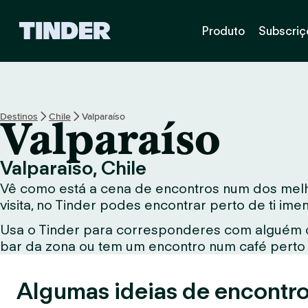
P
Produto
Subscriç
á
g
i
n
a
i
Destinos
Chile
Valparaíso
Valparaíso
n
i
c
Valparaíso, Chile
i
Vê como está a cena de encontros num dos melho
a
l
visita, no Tinder podes encontrar perto de ti im
d
Usa o Tinder para corresponderes com alguém qu
o
bar da zona ou tem um encontro num café perto d
T
i
n
Algumas ideias de encontro
d
e