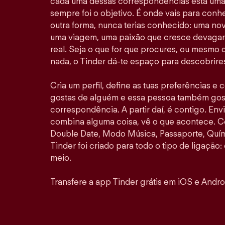
cada uma dessas correspondências está uma 
sempre foi o objetivo. É onde vais para con
outra forma, nunca terias conhecido: uma no
uma viagem, uma paixão que cresce devagar 
real. Seja o que for que procures, ou mesmo
nada, o Tinder dá-te espaço para descobrires
Cria um perfil, define as tuas preferências e
gostas de alguém e essa pessoa também gosta
correspondência. A partir daí, é contigo. E
combina alguma coisa, vê o que acontece. 
Double Date, Modo Música, Passaporte, Quími
Tinder foi criado para todo o tipo de ligação: 
meio.
Transfere a app Tinder grátis em iOS e Andro