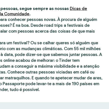
 pessoas, segue sempre as nossas
Dicas de
 da Comunidade
.
para conhecer pessoas novas. À procura de alguém
esses? É na boa. Desde road trips a festivais de
falar com pessoas acerca das coisas de que mais
ra um festival? Ou se calhar queres só alguém que
rio com as mudanças climáticas. Com 55 mil milhões
à data, pode dizer-se que sabemos juntar pessoas. A
s online acabou de melhorar: o Tinder tem
judam a conseguir a máxima visibilidade e a atenção
as. Conhece outras pessoas viciadas em café ou
gar matraquilhos. E quando te apetecer mudar de ares,
o Passaporte pode levar-te a mais de 190 países em
nder, tudo é possível.