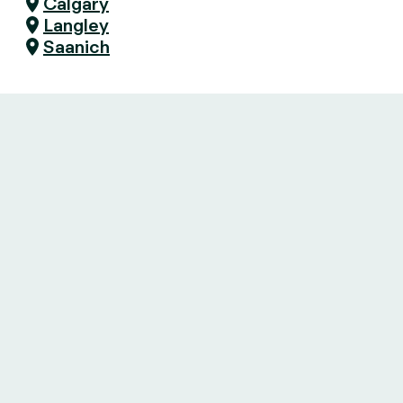
Calgary
Langley
Saanich