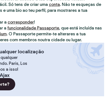
fácil. Só tens de criar uma
conta
. Não te esqueças de
s e uma bio ao teu perfil, para mostrares a tua
ar a
corresponder
!
ar a
funcionalidade Passaporte
, que está incluída nas
mium
. O Passaporte permite-te alterares a tua
deres com membros noutra cidade ou lugar.
ualquer localização
 qualquer
do. Paris, Los
os a isso!
Ajax
orte?