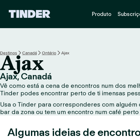
P
Produto
Subscriç
á
g
i
n
a
i
Destinos
Canadá
Ontário
Ajax
Ajax
n
i
c
Ajax, Canadá
i
Vê como está a cena de encontros num dos melhor
a
l
Tinder podes encontrar perto de ti imensas pes
d
Usa o Tinder para corresponderes com alguém qu
o
bar da zona ou tem um encontro num café perto d
T
i
n
Algumas ideias de encontro
d
e