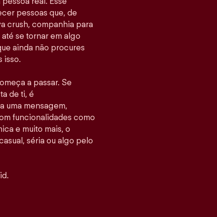
pessoa real. Esse
hecer pessoas que, de
va crush, companhia para
até se tornar em algo
 que ainda não procures
 isso.
 começa a passar. Se
 de ti, é
nvia uma mensagem,
Com funcionalidades como
ca e muito mais, o
casual, séria ou algo pelo
id.