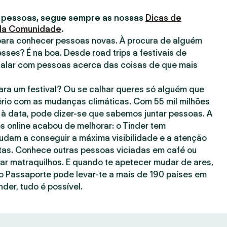
 pessoas, segue sempre as nossas
Dicas de
 da Comunidade
.
para conhecer pessoas novas. À procura de alguém
esses? É na boa. Desde road trips a festivais de
falar com pessoas acerca das coisas de que mais
ra um festival? Ou se calhar queres só alguém que
rio com as mudanças climáticas. Com 55 mil milhões
à data, pode dizer-se que sabemos juntar pessoas. A
s online acabou de melhorar: o Tinder tem
judam a conseguir a máxima visibilidade e a atenção
as. Conhece outras pessoas viciadas em café ou
gar matraquilhos. E quando te apetecer mudar de ares,
o Passaporte pode levar-te a mais de 190 países em
nder, tudo é possível.