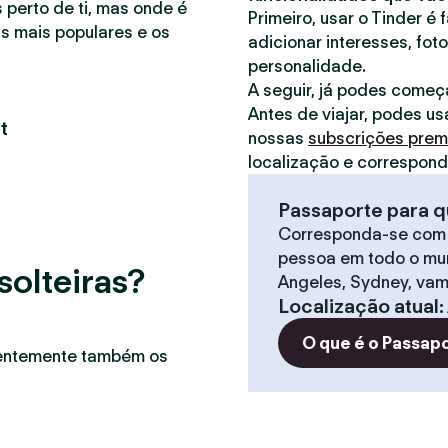
 perto de ti, mas onde é
Primeiro, usar o Tinder é 
as mais populares e os
adicionar interesses, foto
personalidade.
A seguir, já podes começ
Antes de viajar, podes us
t
nossas
subscrições pre
localização e correspon
Passaporte para q
Corresponda-se com
pessoa em todo o mun
solteiras?
Angeles, Sydney, vam
Localização atual
:
O que é o Passap
uentemente também os