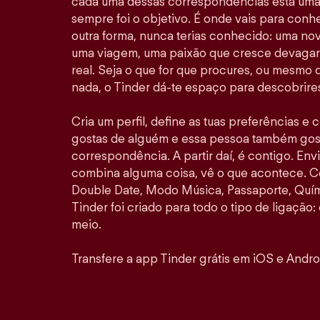
cada uma dessas correspondências está uma 
sempre foi o objetivo. É onde vais para con
outra forma, nunca terias conhecido: uma no
uma viagem, uma paixão que cresce devagar 
real. Seja o que for que procures, ou mesmo
nada, o Tinder dá-te espaço para descobrires
Cria um perfil, define as tuas preferências e
gostas de alguém e essa pessoa também gosta
correspondência. A partir daí, é contigo. E
combina alguma coisa, vê o que acontece. 
Double Date, Modo Música, Passaporte, Quími
Tinder foi criado para todo o tipo de ligação: 
meio.
Transfere a app Tinder grátis em iOS e Andro