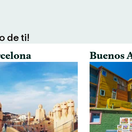
 de ti!
celona
Buenos A