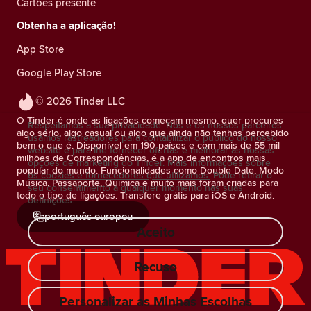
Cartões presente
Obtenha a aplicação!
App Store
Google Play Store
© 2026 Tinder LLC
O Tinder é onde as ligações começam mesmo, quer procures
Respeitamos a sua privacidade. Nós e os nossos parceiros
algo sério, algo casual ou algo que ainda não tenhas percebido
usamos rastreadores para contabilizar o público do nosso
bem o que é. Disponível em 190 países e com mais de 55 mil
website e para lhe fornecer ofertas e melhorar as nossas
milhões de Correspondências, é a app de encontros mais
opções de marketing do Tinder.
Mais informações sobre
popular do mundo. Funcionalidades como Double Date, Modo
os cookies e fornecedores que utilizamos.
Pode retirar o
Música, Passaporte, Química e muito mais foram criadas para
seu consentimento a qualquer momento nas suas
todo o tipo de ligações. Transfere grátis para iOS e Android.
definições.
português europeu
Aceito
Recuso
Personalizar as Minhas Escolhas