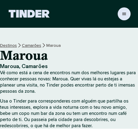
P
á
g
i
n
Destinos
Camarões
Maroua
a
Maroua
i
n
i
Maroua, Camarões
c
Vê como está a cena de encontros num dos melhores lugares para
i
conhecer pessoas novas: Maroua. Quer vivas lá ou estejas a
a
planear uma visita, no Tinder podes encontrar perto de ti imensas
pessoas da zona.
l
d
Usa o Tinder para corresponderes com alguém que partilha os
o
teus interesses, explora a vida noturna com o teu novo amigo,
T
bebe um copo num bar da zona ou tem um encontro num café
i
perto de ti. Ou passeia pela cidade para descobrires, ou
n
redescobrires, o que há de melhor para fazer.
d
e