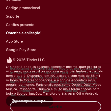
Código promocional
Suporte
Cartões presente
Obtenha a aplicação!
App Store
Google Play Store
© 2026 Tinder LLC
O Tinder é onde as ligações começam mesmo, quer procures
Respeitamos a sua privacidade. Nós e os nossos parceiros
algo sério, algo casual ou algo que ainda não tenhas percebido
usamos rastreadores para contabilizar o público do nosso
bem o que é. Disponível em 190 países e com mais de 55 mil
website e para lhe fornecer ofertas e melhorar as nossas
milhões de Correspondências, é a app de encontros mais
opções de marketing do Tinder.
Mais informações sobre
popular do mundo. Funcionalidades como Double Date, Modo
os cookies e fornecedores que utilizamos.
Pode retirar o
Música, Passaporte, Química e muito mais foram criadas para
seu consentimento a qualquer momento nas suas
todo o tipo de ligações. Transfere grátis para iOS e Android.
definições.
português europeu
Aceito