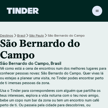
P
á
g
i
n
Destinos
Brasil
São Paulo
São Bernardo do Campo
a
São Bernardo do
i
n
i
Campo
c
i
São Bernardo do Campo, Brasil
a
Vê como está a cena de encontros num dos melhores lugares para
l
conhecer pessoas novas: São Bernardo do Campo. Quer vivas lá
d
ou estejas a planear uma visita, no Tinder podes encontrar perto
o
de ti imensas pessoas da zona.
T
Usa o Tinder para corresponderes com alguém que partilha os
i
teus interesses, explora a vida noturna com o teu novo amigo,
n
bebe um copo num bar da zona ou tem um encontro num café
d
perto de ti. Ou passeia pela cidade para descobrires, ou
e