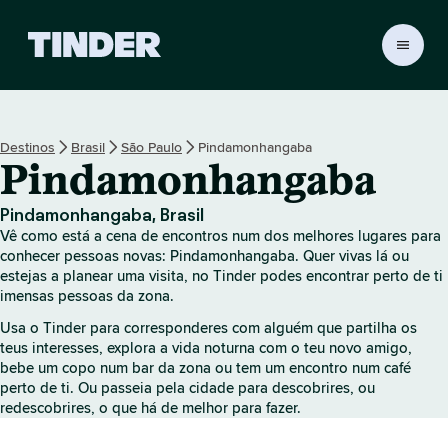
P
á
g
i
n
Destinos
Brasil
São Paulo
Pindamonhangaba
a
Pindamonhangaba
i
n
i
Pindamonhangaba, Brasil
c
Vê como está a cena de encontros num dos melhores lugares para
i
conhecer pessoas novas: Pindamonhangaba. Quer vivas lá ou
a
estejas a planear uma visita, no Tinder podes encontrar perto de ti
imensas pessoas da zona.
l
d
Usa o Tinder para corresponderes com alguém que partilha os
o
teus interesses, explora a vida noturna com o teu novo amigo,
T
bebe um copo num bar da zona ou tem um encontro num café
i
perto de ti. Ou passeia pela cidade para descobrires, ou
n
redescobrires, o que há de melhor para fazer.
d
e