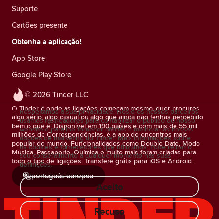
Suporte
Cartões presente
Obtenha a aplicação!
App Store
Google Play Store
© 2026 Tinder LLC
O Tinder é onde as ligações começam mesmo, quer procures
Respeitamos a sua privacidade. Nós e os nossos parceiros
algo sério, algo casual ou algo que ainda não tenhas percebido
usamos rastreadores para contabilizar o público do nosso
bem o que é. Disponível em 190 países e com mais de 55 mil
website e para lhe fornecer ofertas e melhorar as nossas
milhões de Correspondências, é a app de encontros mais
opções de marketing do Tinder.
Mais informações sobre
popular do mundo. Funcionalidades como Double Date, Modo
os cookies e fornecedores que utilizamos.
Pode retirar o
Música, Passaporte, Química e muito mais foram criadas para
seu consentimento a qualquer momento nas suas
todo o tipo de ligações. Transfere grátis para iOS e Android.
definições.
português europeu
Aceito
Recuso