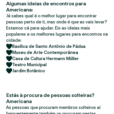
Algumas ideias de encontros para
r
Americana:
Já sabes qual é o melhor lugar para encontrar
pessoas perto de ti, mas onde é que as vais levar?
Estamos cá para ajudar. Eis as ideias mais
populares e os melhores lugares para encontros na
cidade:
Basílica de Santo Antônio de Pádua
Museu de Arte Contemporânea
Casa de Cultura Hermann Müller
Teatro Municipal
Jardim Botânico
Estás à procura de pessoas solteiras?
Americana
As pessoas que procuram membros solteiros aí
frequentemente também os procuram nestas