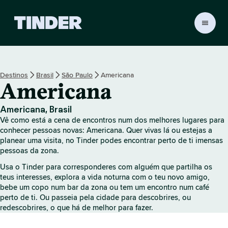
P
á
g
i
n
Destinos
Brasil
São Paulo
Americana
a
Americana
i
n
i
Americana, Brasil
c
Vê como está a cena de encontros num dos melhores lugares para
i
conhecer pessoas novas: Americana. Quer vivas lá ou estejas a
a
planear uma visita, no Tinder podes encontrar perto de ti imensas
pessoas da zona.
l
d
Usa o Tinder para corresponderes com alguém que partilha os
o
teus interesses, explora a vida noturna com o teu novo amigo,
T
bebe um copo num bar da zona ou tem um encontro num café
i
perto de ti. Ou passeia pela cidade para descobrires, ou
n
redescobrires, o que há de melhor para fazer.
d
e