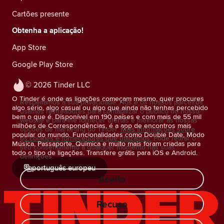
Cartões presente
Obtenha a aplicação!
App Store
Google Play Store
© 2026 Tinder LLC
O Tinder é onde as ligações começam mesmo, quer procures
Respeitamos a sua privacidade. Nós e os nossos parceiros
algo sério, algo casual ou algo que ainda não tenhas percebido
usamos rastreadores para contabilizar o público do nosso
bem o que é. Disponível em 190 países e com mais de 55 mil
website e para lhe fornecer ofertas e melhorar as nossas
milhões de Correspondências, é a app de encontros mais
opções de marketing do Tinder.
Mais informações sobre
popular do mundo. Funcionalidades como Double Date, Modo
os cookies e fornecedores que utilizamos.
Pode retirar o
Música, Passaporte, Química e muito mais foram criadas para
seu consentimento a qualquer momento nas suas
todo o tipo de ligações. Transfere grátis para iOS e Android.
definições.
português europeu
Aceito
Recuso