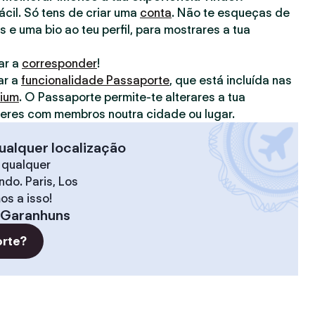
fácil. Só tens de criar uma
conta
. Não te esqueças de
s e uma bio ao teu perfil, para mostrares a tua
ar a
corresponder
!
ar a
funcionalidade Passaporte
, que está incluída nas
mium
. O Passaporte permite-te alterares a tua
deres com membros noutra cidade ou lugar.
ualquer localização
 qualquer
do. Paris, Los
os a isso!
Garanhuns
orte?