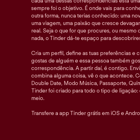
cada uma dessas correspondências está uma 
sempre foi o objetivo. É onde vais para con
outra forma, nunca terias conhecido: uma no
uma viagem, uma paixão que cresce devagar 
real. Seja o que for que procures, ou mesmo
nada, o Tinder dá-te espaço para descobrires
Cria um perfil, define as tuas preferências e
gostas de alguém e essa pessoa também gosta
correspondência. A partir daí, é contigo. E
combina alguma coisa, vê o que acontece. 
Double Date, Modo Música, Passaporte, Quími
Tinder foi criado para todo o tipo de ligação: 
meio.
Transfere a app Tinder grátis em iOS e Andro