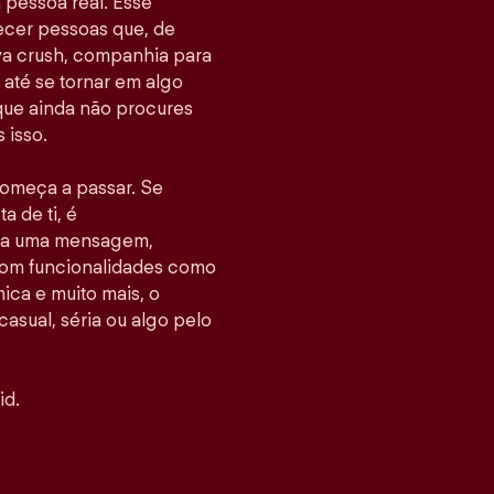
pessoa real. Esse
hecer pessoas que, de
va crush, companhia para
até se tornar em algo
 que ainda não procures
 isso.
 começa a passar. Se
 de ti, é
nvia uma mensagem,
Com funcionalidades como
ca e muito mais, o
casual, séria ou algo pelo
id.