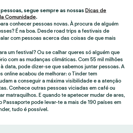
 pessoas, segue sempre as nossas
Dicas de
 da Comunidade
.
para conhecer pessoas novas. À procura de alguém
esses? É na boa. Desde road trips a festivais de
falar com pessoas acerca das coisas de que mais
ra um festival? Ou se calhar queres só alguém que
rio com as mudanças climáticas. Com 55 mil milhões
à data, pode dizer-se que sabemos juntar pessoas. A
s online acabou de melhorar: o Tinder tem
judam a conseguir a máxima visibilidade e a atenção
as. Conhece outras pessoas viciadas em café ou
gar matraquilhos. E quando te apetecer mudar de ares,
o Passaporte pode levar-te a mais de 190 países em
nder, tudo é possível.