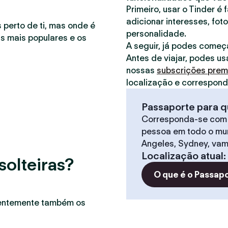
Primeiro, usar o Tinder é 
adicionar interesses, foto
 perto de ti, mas onde é
personalidade.
as mais populares e os
A seguir, já podes começ
Antes de viajar, podes us
nossas
subscrições pre
localização e correspon
Passaporte para q
Corresponda-se com
pessoa em todo o mun
Angeles, Sydney, vam
Localização atual
:
solteiras?
O que é o Passap
uentemente também os