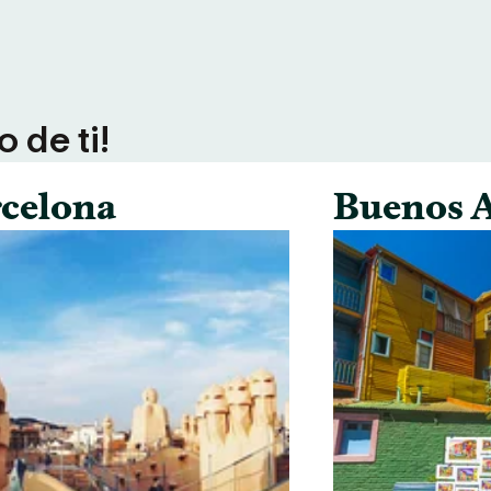
 de ti!
celona
Buenos A