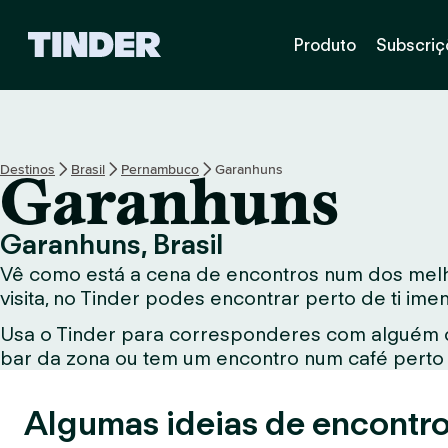
P
Produto
Subscriç
á
g
i
n
a
i
Destinos
Brasil
Pernambuco
Garanhuns
Garanhuns
n
i
c
Garanhuns, Brasil
i
Vê como está a cena de encontros num dos melho
a
l
visita, no Tinder podes encontrar perto de ti im
d
Usa o Tinder para corresponderes com alguém qu
o
bar da zona ou tem um encontro num café perto d
T
i
n
Algumas ideias de encontro
d
e