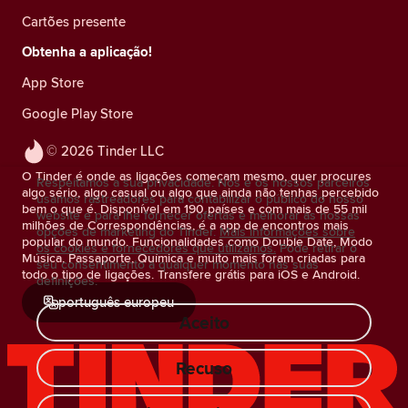
Cartões presente
Obtenha a aplicação!
App Store
Google Play Store
© 2026 Tinder LLC
O Tinder é onde as ligações começam mesmo, quer procures
Respeitamos a sua privacidade. Nós e os nossos parceiros
algo sério, algo casual ou algo que ainda não tenhas percebido
usamos rastreadores para contabilizar o público do nosso
bem o que é. Disponível em 190 países e com mais de 55 mil
website e para lhe fornecer ofertas e melhorar as nossas
milhões de Correspondências, é a app de encontros mais
opções de marketing do Tinder.
Mais informações sobre
popular do mundo. Funcionalidades como Double Date, Modo
os cookies e fornecedores que utilizamos.
Pode retirar o
Música, Passaporte, Química e muito mais foram criadas para
seu consentimento a qualquer momento nas suas
todo o tipo de ligações. Transfere grátis para iOS e Android.
definições.
português europeu
Aceito
Recuso