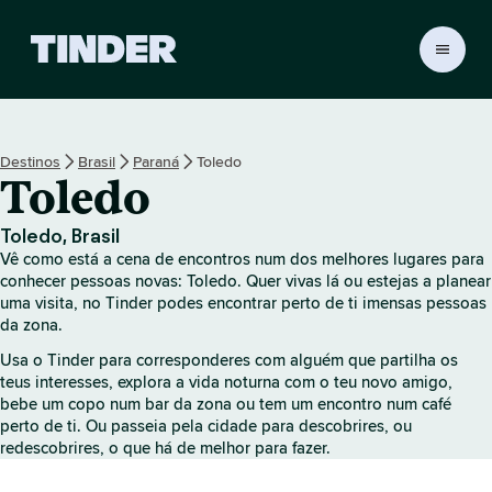
P
á
g
i
n
Destinos
Brasil
Paraná
Toledo
a
Toledo
i
n
i
Toledo, Brasil
c
Vê como está a cena de encontros num dos melhores lugares para
i
conhecer pessoas novas: Toledo. Quer vivas lá ou estejas a planear
a
uma visita, no Tinder podes encontrar perto de ti imensas pessoas
da zona.
l
d
Usa o Tinder para corresponderes com alguém que partilha os
o
teus interesses, explora a vida noturna com o teu novo amigo,
T
bebe um copo num bar da zona ou tem um encontro num café
i
perto de ti. Ou passeia pela cidade para descobrires, ou
n
redescobrires, o que há de melhor para fazer.
d
e