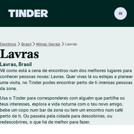
P
á
g
i
n
Destinos
Brasil
Minas Gerais
Lavras
a
Lavras
i
n
i
Lavras, Brasil
c
Vê como está a cena de encontros num dos melhores lugares para
i
conhecer pessoas novas: Lavras. Quer vivas lá ou estejas a planear
a
uma visita, no Tinder podes encontrar perto de ti imensas pessoas
da zona.
l
d
Usa o Tinder para corresponderes com alguém que partilha os
o
teus interesses, explora a vida noturna com o teu novo amigo,
T
bebe um copo num bar da zona ou tem um encontro num café
i
perto de ti. Ou passeia pela cidade para descobrires, ou
n
redescobrires, o que há de melhor para fazer.
d
e