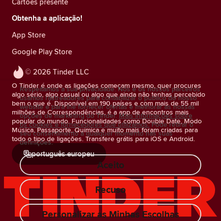
Cartões presente
Obtenha a aplicação!
App Store
Google Play Store
© 2026 Tinder LLC
O Tinder é onde as ligações começam mesmo, quer procures
Respeitamos a sua privacidade. Nós e os nossos parceiros
algo sério, algo casual ou algo que ainda não tenhas percebido
usamos rastreadores para contabilizar o público do nosso
bem o que é. Disponível em 190 países e com mais de 55 mil
website e para lhe fornecer ofertas e melhorar as nossas
milhões de Correspondências, é a app de encontros mais
opções de marketing do Tinder.
Mais informações sobre
popular do mundo. Funcionalidades como Double Date, Modo
os cookies e fornecedores que utilizamos.
Pode retirar o
Música, Passaporte, Química e muito mais foram criadas para
seu consentimento a qualquer momento nas suas
todo o tipo de ligações. Transfere grátis para iOS e Android.
definições.
português europeu
Aceito
Recuso
Personalizar as Minhas Escolhas