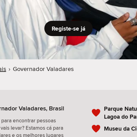
Registe-se já
ais
›
Governador Valadares
rnador Valadares, Brasil
Parque Natu
Lagoa do Pa
r para encontrar pessoas
 vais levar? Estamos cá para
Museu da C
ulares e os melhores lugares