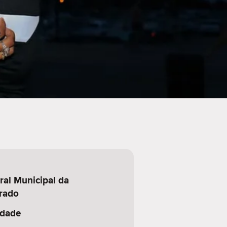
ral Municipal da
rado
idade