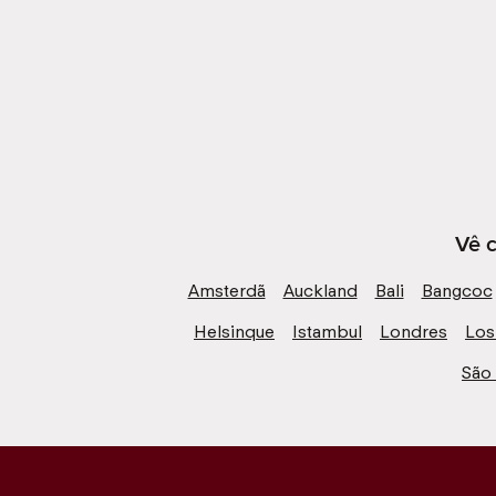
Vê c
Amsterdã
Auckland
Bali
Bangcoc
Helsinque
Istambul
Londres
Los
São