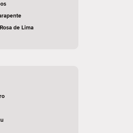
jos
arapente
 Rosa de Lima
ro
çu