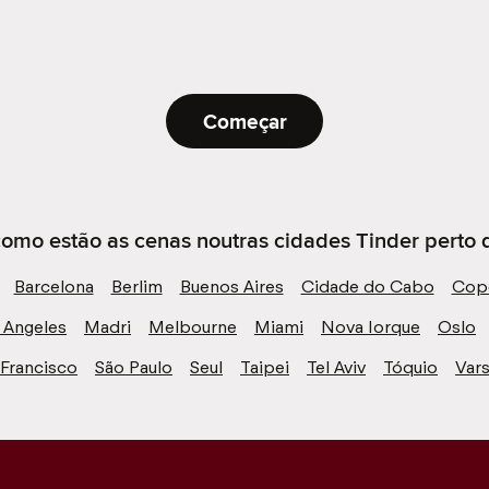
Começar
omo estão as cenas noutras cidades Tinder perto d
Barcelona
Berlim
Buenos Aires
Cidade do Cabo
Cop
 Angeles
Madri
Melbourne
Miami
Nova Iorque
Oslo
 Francisco
São Paulo
Seul
Taipei
Tel Aviv
Tóquio
Vars