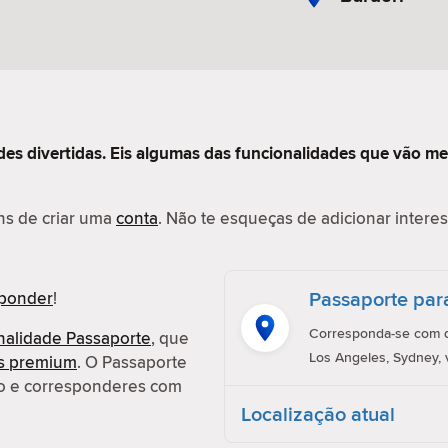
des divertidas. Eis algumas das funcionalidades que vão me
ens de criar uma
conta
. Não te esqueças de adicionar interess
.
Passaporte par
sponder
!
Corresponda-se com q
nalidade Passaporte
, que
Los Angeles, Sydney, 
es premium
. O Passaporte
ção e corresponderes com
Localização atual