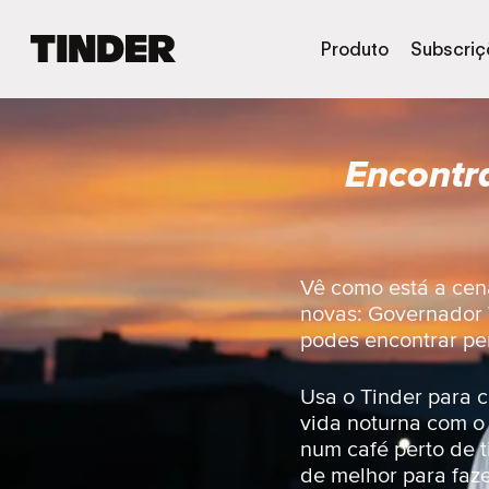
P
Produto
Subscriç
á
g
i
n
Encontr
a
i
n
i
c
i
Vê como está a cen
a
novas: Governador V
l
podes encontrar per
d
o
T
Usa o Tinder para c
i
vida noturna com o
n
num café perto de t
d
de melhor para faze
e