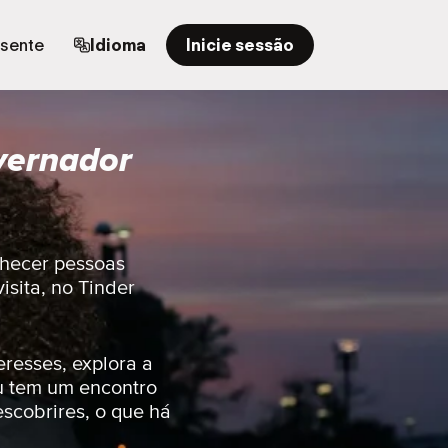
esente
Idioma
Inicie sessão
vernador
nhecer pessoas
isita, no Tinder
eresses, explora a
u tem um encontro
escobrires, o que há