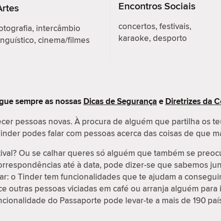
Encontros Sociais
Artes
concertos, festivais,
otografia, intercâmbio
karaoke, desporto
inguístico, cinema/filmes
egue sempre as nossas
Dicas de Segurança
e
Diretrizes da
cer pessoas novas. À procura de alguém que partilha os te
o Tinder podes falar com pessoas acerca das coisas de que m
tival? Ou se calhar queres só alguém que também se preo
correspondências até à data, pode dizer-se que sabemos jun
r: o Tinder tem funcionalidades que te ajudam a conseguir 
 outras pessoas viciadas em café ou arranja alguém para i
ncionalidade do Passaporte pode levar-te a mais de 190 paí