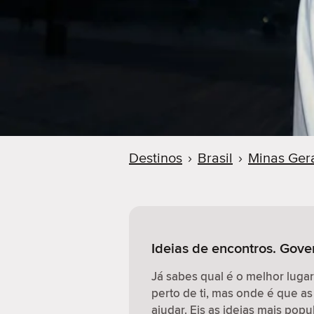
r
Destinos
›
Brasil
›
Minas Ger
Ideias de encontros. Gove
Já sabes qual é o melhor luga
perto de ti, mas onde é que as
ajudar. Eis as ideias mais pop