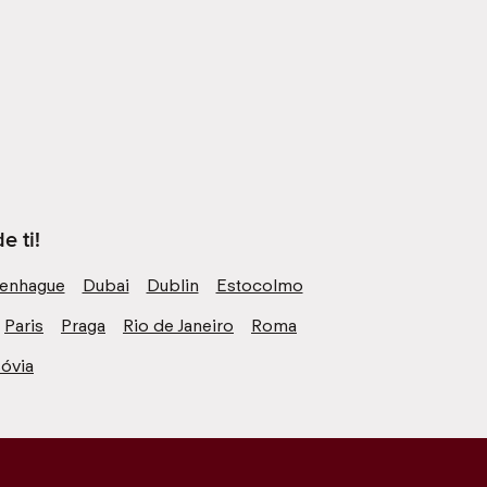
e ti!
enhague
Dubai
Dublin
Estocolmo
Paris
Praga
Rio de Janeiro
Roma
óvia