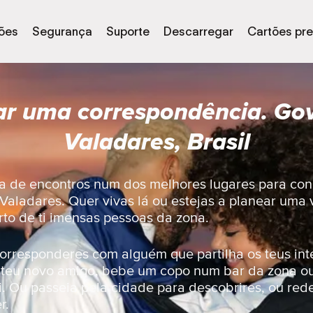
ões
Segurança
Suporte
Descarregar
Cartões pr
ar uma correspondência. Go
Valadares, Brasil
a de encontros num dos melhores lugares para co
aladares. Quer vivas lá ou estejas a planear uma v
to de ti imensas pessoas da zona.
orresponderes com alguém que partilha os teus int
 teu novo amigo, bebe um copo num bar da zona o
i. Ou passeia pela cidade para descobrires, ou red
r.