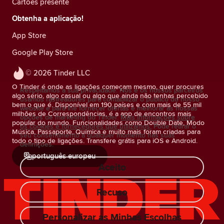
Cartões presente
Obtenha a aplicação!
App Store
Google Play Store
© 2026 Tinder LLC
O Tinder é onde as ligações começam mesmo, quer procures
Respeitamos a sua privacidade. Nós e os nossos parceiros
algo sério, algo casual ou algo que ainda não tenhas percebido
usamos rastreadores para contabilizar o público do nosso
bem o que é. Disponível em 190 países e com mais de 55 mil
website e para lhe fornecer ofertas e melhorar as nossas
milhões de Correspondências, é a app de encontros mais
opções de marketing do Tinder.
Mais informações sobre
popular do mundo. Funcionalidades como Double Date, Modo
os cookies e fornecedores que utilizamos.
Pode retirar o
Música, Passaporte, Química e muito mais foram criadas para
seu consentimento a qualquer momento nas suas
todo o tipo de ligações. Transfere grátis para iOS e Android.
definições.
português europeu
Aceito
Recuso
Personalizar as Minhas Escolhas