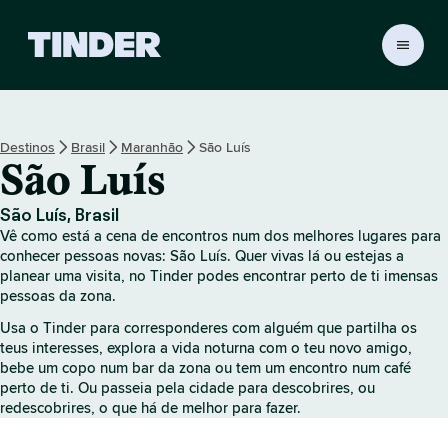
P
á
g
i
n
Destinos
Brasil
Maranhão
São Luís
a
São Luís
i
n
i
São Luís, Brasil
c
Vê como está a cena de encontros num dos melhores lugares para
i
conhecer pessoas novas: São Luís. Quer vivas lá ou estejas a
a
planear uma visita, no Tinder podes encontrar perto de ti imensas
pessoas da zona.
l
d
Usa o Tinder para corresponderes com alguém que partilha os
o
teus interesses, explora a vida noturna com o teu novo amigo,
T
bebe um copo num bar da zona ou tem um encontro num café
i
perto de ti. Ou passeia pela cidade para descobrires, ou
n
redescobrires, o que há de melhor para fazer.
d
e