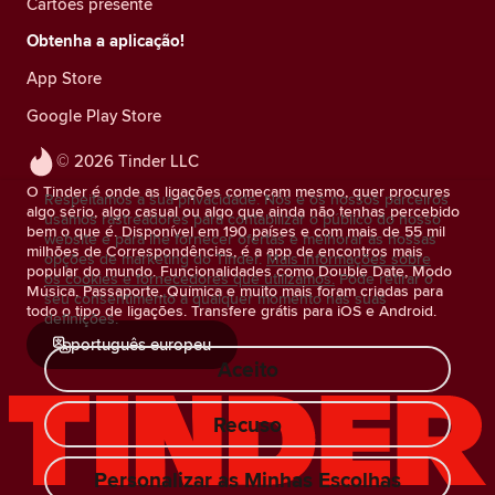
Cartões presente
Obtenha a aplicação!
App Store
Google Play Store
© 2026 Tinder LLC
O Tinder é onde as ligações começam mesmo, quer procures
Respeitamos a sua privacidade. Nós e os nossos parceiros
algo sério, algo casual ou algo que ainda não tenhas percebido
usamos rastreadores para contabilizar o público do nosso
bem o que é. Disponível em 190 países e com mais de 55 mil
website e para lhe fornecer ofertas e melhorar as nossas
milhões de Correspondências, é a app de encontros mais
opções de marketing do Tinder.
Mais informações sobre
popular do mundo. Funcionalidades como Double Date, Modo
os cookies e fornecedores que utilizamos.
Pode retirar o
Música, Passaporte, Química e muito mais foram criadas para
seu consentimento a qualquer momento nas suas
todo o tipo de ligações. Transfere grátis para iOS e Android.
definições.
português europeu
Aceito
Recuso
Personalizar as Minhas Escolhas