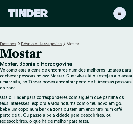
P
á
g
i
n
Destinos
Bósnia e Herzegovina
Mostar
a
Mostar
i
n
i
Mostar, Bósnia e Herzegovina
c
Vê como está a cena de encontros num dos melhores lugares para
i
conhecer pessoas novas: Mostar. Quer vivas lá ou estejas a planear
a
uma visita, no Tinder podes encontrar perto de ti imensas pessoas
da zona.
l
d
Usa o Tinder para corresponderes com alguém que partilha os
o
teus interesses, explora a vida noturna com o teu novo amigo,
T
bebe um copo num bar da zona ou tem um encontro num café
i
perto de ti. Ou passeia pela cidade para descobrires, ou
n
redescobrires, o que há de melhor para fazer.
d
e