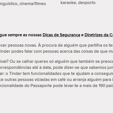
karaoke, desporto
inguístico, cinema/filmes
egue sempre as nossas
Dicas de Segurança
e
Diretrizes da
cer pessoas novas. À procura de alguém que partilha os te
o Tinder podes falar com pessoas acerca das coisas de que m
tival? Ou se calhar queres só alguém que também se preo
correspondências até à data, pode dizer-se que sabemos jun
r: o Tinder tem funcionalidades que te ajudam a conseguir 
 outras pessoas viciadas em café ou arranja alguém para i
ncionalidade do Passaporte pode levar-te a mais de 190 paí