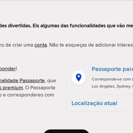
des divertidas. Eis algumas das funcionalidades que vão me
ens de criar uma
conta
. Não te esqueças de adicionar interess
.
Passaporte par
sponder
!
Corresponda-se com q
nalidade Passaporte
, que
Los Angeles, Sydney, 
es premium
. O Passaporte
ção e corresponderes com
Localização atual