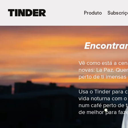
P
Produto
Subscriç
á
g
i
n
Encontrar
a
i
n
i
Vê como está a cen
c
novas: La Paz. Quer
i
perto de ti imensas
a
l
d
Usa o Tinder para c
o
vida noturna com o
T
num café perto de t
i
de melhor para faze
n
d
e