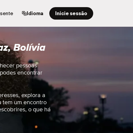
esente
Idioma
Inicie sessão
z, Bolívia
nhecer pessoas
r podes encontrar
eresses, explora a
u tem um encontro
escobrires, o que há