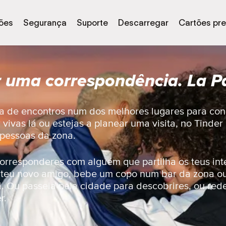
ões
Segurança
Suporte
Descarregar
Cartões pr
 uma correspondência. La Pa
a de encontros num dos melhores lugares para co
 vivas lá ou estejas a planear uma visita, no Tinde
 pessoas da zona.
orresponderes com alguém que partilha os teus int
 teu novo amigo, bebe um copo num bar da zona o
i. Ou passeia pela cidade para descobrires, ou red
r.