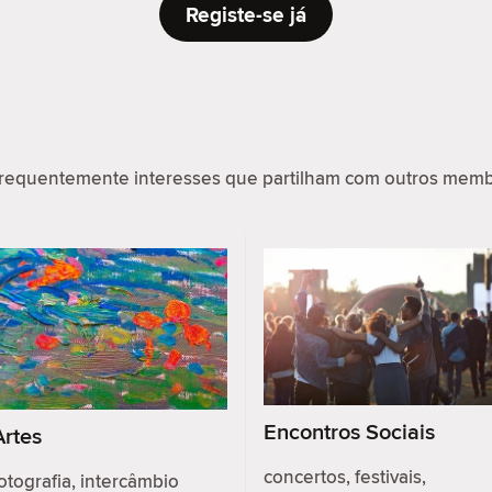
Registe-se já
requentemente interesses que partilham com outros memb
Encontros Sociais
Artes
concertos, festivais,
otografia, intercâmbio