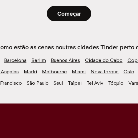
Começar
omo estão as cenas noutras cidades Tinder perto d
Barcelona
Berlim
Buenos Aires
Cidade do Cabo
Cop
 Angeles
Madri
Melbourne
Miami
Nova Iorque
Oslo
 Francisco
São Paulo
Seul
Taipei
Tel Aviv
Tóquio
Vars