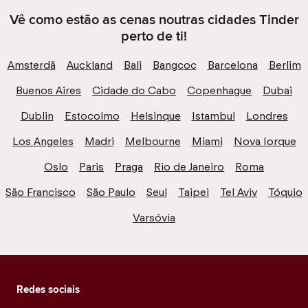
Vê como estão as cenas noutras cidades Tinder
perto de ti!
Amsterdã
Auckland
Bali
Bangcoc
Barcelona
Berlim
Buenos Aires
Cidade do Cabo
Copenhague
Dubai
Dublin
Estocolmo
Helsinque
Istambul
Londres
Los Angeles
Madri
Melbourne
Miami
Nova Iorque
Oslo
Paris
Praga
Rio de Janeiro
Roma
São Francisco
São Paulo
Seul
Taipei
Tel Aviv
Tóquio
Varsóvia
Redes sociais