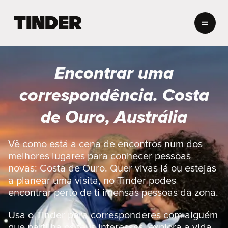
P
á
g
i
n
Encontrar uma
a
i
correspondência. Costa
n
i
de Ouro, Austrália
c
i
a
Vê como está a cena de encontros num dos
l
melhores lugares para conhecer pessoas
d
novas: Costa de Ouro. Quer vivas lá ou estejas
o
a planear uma visita, no Tinder podes
T
encontrar perto de ti imensas pessoas da zona.
i
n
d
Usa o Tinder para corresponderes com alguém
e
que partilha os teus interesses, explora a vida