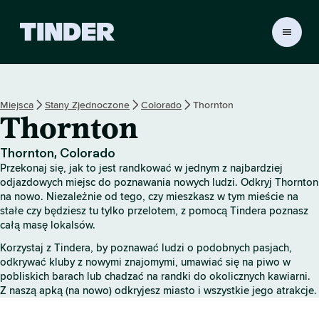
T
i
n
d
e
Miejsca
Stany Zjednoczone
Colorado
Thornton
r
Thornton
S
t
r
Thornton, Colorado
o
Przekonaj się, jak to jest randkować w jednym z najbardziej
n
odjazdowych miejsc do poznawania nowych ludzi. Odkryj Thornton
a
na nowo. Niezależnie od tego, czy mieszkasz w tym mieście na
stałe czy będziesz tu tylko przelotem, z pomocą Tindera poznasz
g
całą masę lokalsów.
ł
ó
Korzystaj z Tindera, by poznawać ludzi o podobnych pasjach,
w
odkrywać kluby z nowymi znajomymi, umawiać się na piwo w
n
pobliskich barach lub chadzać na randki do okolicznych kawiarni.
a
Z naszą apką (na nowo) odkryjesz miasto i wszystkie jego atrakcje.