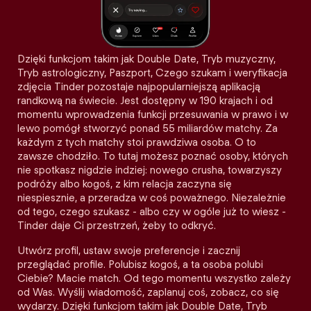
Dzięki funkcjom takim jak Double Date, Tryb muzyczny,
Tryb astrologiczny, Paszport, Czego szukam i weryfikacja
zdjęcia Tinder pozostaje najpopularniejszą aplikacją
randkową na świecie. Jest dostępny w 190 krajach i od
momentu wprowadzenia funkcji przesuwania w prawo i w
lewo pomógł stworzyć ponad 55 miliardów matchy. Za
każdym z tych matchy stoi prawdziwa osoba. O to
zawsze chodziło. To tutaj możesz poznać osoby, których
nie spotkasz nigdzie indziej: nowego crusha, towarzyszy
podróży albo kogoś, z kim relacja zaczyna się
niespiesznie, a przeradza w coś poważnego. Niezależnie
od tego, czego szukasz - albo czy w ogóle już to wiesz -
Tinder daje Ci przestrzeń, żeby to odkryć.
Utwórz profil, ustaw swoje preferencje i zacznij
przeglądać profile. Polubisz kogoś, a ta osoba polubi
Ciebie? Macie match. Od tego momentu wszystko zależy
od Was. Wyślij wiadomość, zaplanuj coś, zobacz, co się
wydarzy. Dzięki funkcjom takim jak Double Date, Tryb