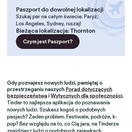
Paszport do dowolnej lokalizacji
Szukaj par na całym świecie. Paryż,
Los Angeles, Sydney, ruszaj!
Bieżąca lokalizacja
:
Thornton
Czym jest Paszport?
Gdy poznajesz nowych ludzi, pamiętaj o
przestrzeganiu naszych
Porad dotyczących
bezpieczeństwa
i
Wytycznych dla społeczności
.
Tinder to najlepsza aplikacja do poznawania
nowych ludzi. Szukasz kogoś o podobnych
pasjach? Żaden problem. Festiwale, podróże, k-
pop? Bez względu na to, co Cię jara, na Tinderze
znajdziesz ludzi o podobnych zajawkach.