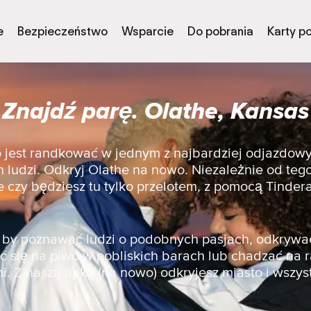
e
Bezpieczeństwo
Wsparcie
Do pobrania
Karty p
Znajdź parę. Olathe, Kansas
to jest randkować w jednym z najbardziej odjazdow
ludzi. Odkryj Olathe na nowo. Niezależnie od tego
e czy będziesz tu tylko przelotem, z pomocą Tinder
a, by poznawać ludzi o podobnych pasjach, odkrywa
 się na piwo w pobliskich barach lub chadzać na 
i. Z naszą apką (na nowo) odkryjesz miasto i wszyst