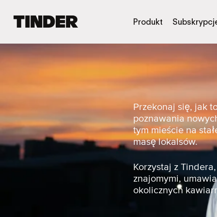
T
Produkt
Subskrypcj
i
n
d
e
r
S
t
r
Przekonaj się, jak 
o
poznawania nowych 
n
tym mieście na stał
a
masę lokalsów.
g
ł
ó
Korzystaj z Tinder
w
znajomymi, umawiać
n
okolicznych kawiarn
a