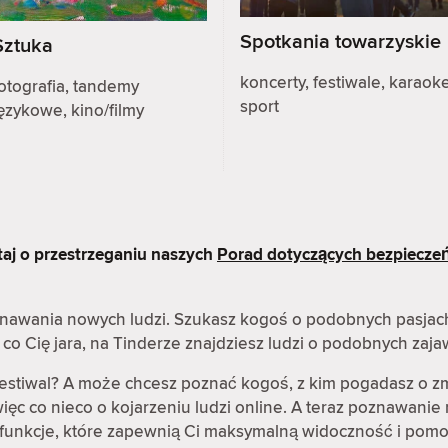
Spotkania towarzyskie
Sztuka
koncerty, festiwale, karaoke
otografia, tandemy
sport
ęzykowe, kino/filmy
taj o przestrzeganiu naszych
Porad dotyczących bezpiecze
oznawania nowych ludzi. Szukasz kogoś o podobnych pasjac
co Cię jara, na Tinderze znajdziesz ludzi o podobnych zaj
festiwal? A może chcesz poznać kogoś, z kim pogadasz o z
ęc co nieco o kojarzeniu ludzi online. A teraz poznawanie 
ię funkcje, które zapewnią Ci maksymalną widoczność i pomo