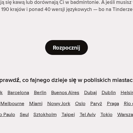
rają się kawą lub dorównają Ci w badmintonie. A jeśli musisz 
 190 krajów i ponad 40 wersji językowych — bo na Tinderze
Rozpocznij
prawdź, co fajnego dzieje się w pobliskich miastac
k
Barcelona
Berlin
Buenos Aires
Dubaj
Dublin
Helsi
Melbourne
Miami
Nowy Jork
Oslo
Paryż
Praga
Rio 
o Paulo
Seul
Sztokholm
Taipei
Tel Aviv
Tokio
Warsz