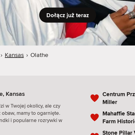
Dołącz już teraz
›
Kansas
›
Olathe
e, Kansas
Centrum Prz
Miller
i w Twojej okolicy, ale czy
Mahaffie St
z obaw, mamy to ogarnięte.
andki i popularne rozrywki w
Farm Histori
Stone Pillar