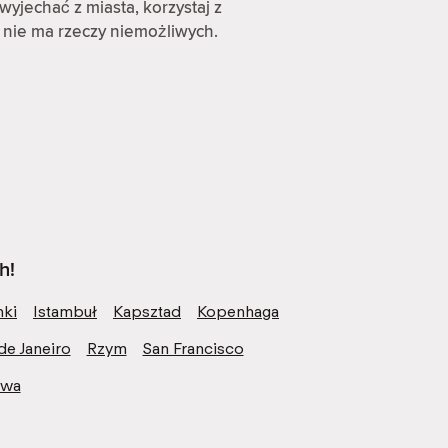
wyjechać z miasta, korzystaj z
 nie ma rzeczy niemożliwych.
h!
nki
Istambuł
Kapsztad
Kopenhaga
de Janeiro
Rzym
San Francisco
awa