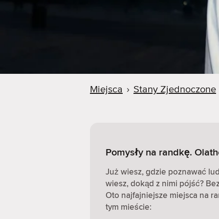
Miejsca
›
Stany Zjednoczone
Pomysły na randkę. Olath
Już wiesz, gdzie poznawać ludz
wiesz, dokąd z nimi pójść? Be
Oto najfajniejsze miejsca na r
tym mieście: