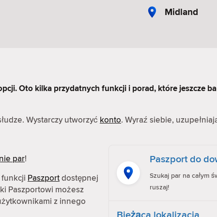
Midland
cji. Oto kilka przydatnych funkcji i porad, które jeszcze ba
bsłudze. Wystarczy utworzyć
konto
. Wyraź siebie, uzupełniaj
Paszport do dow
nie par
!
Szukaj par na całym św
 funkcji
Paszport
dostępnej
ruszaj!
ęki Paszportowi możesz
z użytkownikami z innego
Bieżąca lokalizacja