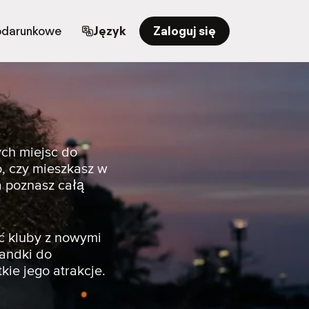
odarunkowe
Język
Zaloguj się
ych miejsc do
, czy mieszkasz w
a poznasz całą
ć kluby z nowymi
randki do
kie jego atrakcje.