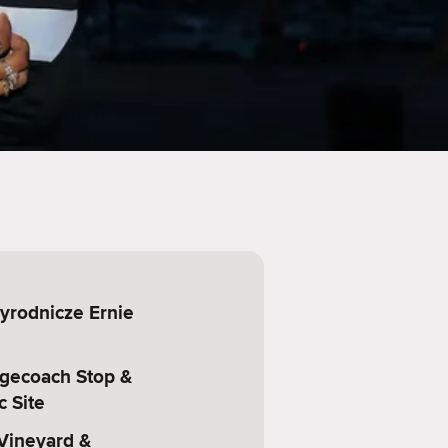
yrodnicze Ernie
agecoach Stop &
c Site
 Vineyard &