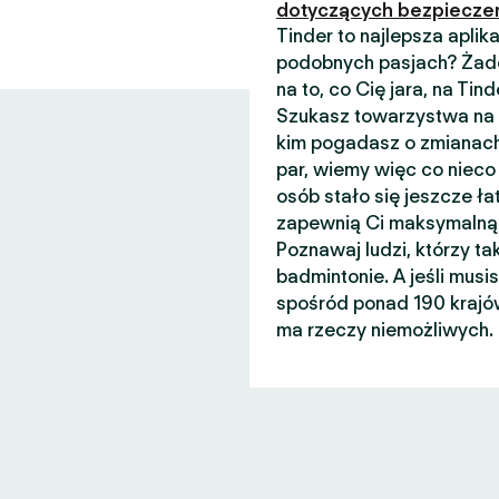
dotyczących bezpiecze
Tinder to najlepsza apli
podobnych pasjach? Żade
na to, co Cię jara, na Ti
Szukasz towarzystwa na n
kim pogadasz o zmianach
par, wiemy więc co nieco 
osób stało się jeszcze łat
zapewnią Ci maksymalną 
Poznawaj ludzi, którzy ta
badmintonie. A jeśli musi
spośród ponad 190 krajów
ma rzeczy niemożliwych.