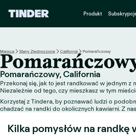
T
Produkt
Subskrypcj
i
n
d
e
r
S
Miejsca
Stany Zjednoczone
California
Pomarańczowy
Pomarańczow
t
r
o
Pomarańczowy, California
n
Przekonaj się, jak to jest randkować w jednym 
a
g
Niezależnie od tego, czy mieszkasz w tym mieści
ł
Korzystaj z Tindera, by poznawać ludzi o podob
ó
chadzać na randki do okolicznych kawiarni. Z nas
w
n
a
Kilka pomysłów na randkę 