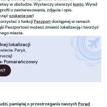
 łatwy w obsłudze. Wystarczy utworzyć
konto
. Wyraź
profil o zainteresowania, zdjęcia i opis.
ocząć
szukanie par
!
orzystać z funkcji
Paszport
dostępnej w ramach
ięki Paszportowi możesz zmienić lokalizację i tworzyć
nnego miasta.
ej lokalizacji
wiecie. Paryż,
ruszaj!
a
:
Pomarańczowy
rt?
dzi, pamiętaj o przestrzeganiu naszych
Porad