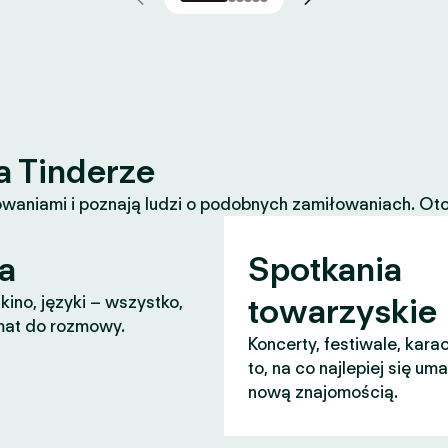
a Tinderze
waniami i poznają ludzi o podobnych zamiłowaniach. Oto k
a
Spotkania
towarzyskie
 kino, języki – wszystko,
mat do rozmowy.
Koncerty, festiwale, karao
to, na co najlepiej się um
nową znajomością.