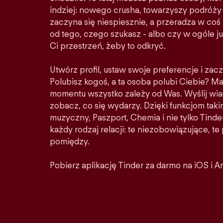
indziej: nowego crusha, towarzyszy podróży 
zaczyna się niespiesznie, a przeradza w co
od tego, czego szukasz - albo czy w ogóle ju
Ci przestrzeń, żeby to odkryć.
Utwórz profil, ustaw swoje preferencje i zacz
Polubisz kogoś, a ta osoba polubi Ciebie? M
momentu wszystko zależy od Was. Wyślij wia
zobacz, co się wydarzy. Dzięki funkcjom taki
muzyczny, Paszport, Chemia i nie tylko Tinder
każdy rodzaj relacji: te niezobowiązujące, t
pomiędzy.
Pobierz aplikację Tinder za darmo na iOS i A