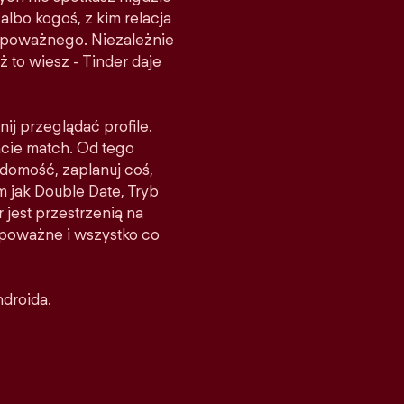
albo kogoś, z kim relacja
ś poważnego. Niezależnie
ż to wiesz - Tinder daje
nij przeglądać profile.
acie match. Od tego
domość, zaplanuj coś,
m jak Double Date, Tryb
 jest przestrzenią na
e poważne i wszystko co
ndroida.