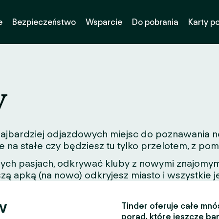
e
Bezpieczeństwo
Wsparcie
Do pobrania
Karty p
y
z najbardziej odjazdowych miejsc do poznawania
e na stałe czy będziesz tu tylko przelotem, z p
nych pasjach, odkrywać kluby z nowymi znajomymi
zą apką (na nowo) odkryjesz miasto i wszystkie j
w
Tinder oferuje całe mnós
porad, które jeszcze bar