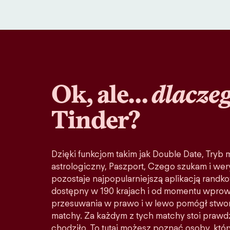
Ok, ale…
dlacze
Tinder?
Dzięki funkcjom takim jak Double Date, Tryb
astrologiczny, Paszport, Czego szukam i wery
pozostaje najpopularniejszą aplikacją randko
dostępny w 190 krajach i od momentu wprow
przesuwania w prawo i w lewo pomógł stwo
matchy. Za każdym z tych matchy stoi prawd
chodziło. To tutaj możesz poznać osoby, któ