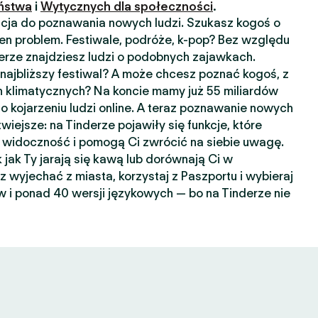
ństwa
i
Wytycznych dla społeczności
.
kacja do poznawania nowych ludzi. Szukasz kogoś o
n problem. Festiwale, podróże, k-pop? Bez względu
nderze znajdziesz ludzi o podobnych zajawkach.
ajbliższy festiwal? A może chcesz poznać kogoś, z
 klimatycznych? Na koncie mamy już 55 miliardów
o kojarzeniu ludzi online. A teraz poznawanie nowych
wiejsze: na Tinderze pojawiły się funkcje, które
widoczność i pomogą Ci zwrócić na siebie uwagę.
k jak Ty jarają się kawą lub dorównają Ci w
sz wyjechać z miasta, korzystaj z Paszportu i wybieraj
 i ponad 40 wersji językowych — bo na Tinderze nie