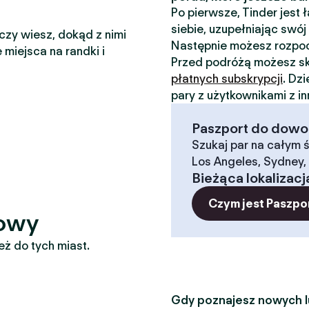
Po pierwsze, Tinder jest
siebie, uzupełniając swój 
 czy wiesz, dokąd z nimi
Następnie możesz rozp
 miejsca na randki i
Przed podróżą możesz sk
płatnych subskrypcji
. Dz
pary z użytkownikami z i
Paszport do dowoln
Szukaj par na całym ś
Los Angeles, Sydney, 
Bieżąca lokalizacj
Czym jest Paszpo
zowy
eż do tych miast.
Gdy poznajesz nowych lu