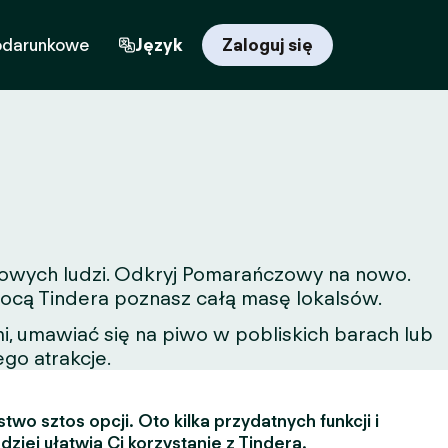
odarunkowe
Język
Zaloguj się
 nowych ludzi. Odkryj Pomarańczowy na nowo.
omocą Tindera poznasz całą masę lokalsów.
, umawiać się na piwo w pobliskich barach lub
ego atrakcje.
two sztos opcji. Oto kilka przydatnych funkcji i
dziej ułatwią Ci korzystanie z Tindera.