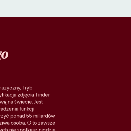
go
 muzyczny, Tryb
fikacja zdjęcia Tinder
wą na świecie. Jest
adzenia funkcji
rzyć ponad 55 miliardów
ziwa osoba. O to zawsze
rych nie spotkasz nigdzie