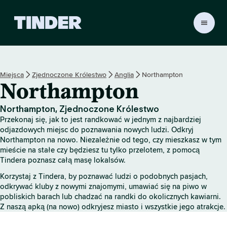
T
i
n
d
e
Miejsca
Zjednoczone Królestwo
Anglia
Northampton
r
Northampton
S
t
r
Northampton, Zjednoczone Królestwo
o
Przekonaj się, jak to jest randkować w jednym z najbardziej
n
odjazdowych miejsc do poznawania nowych ludzi. Odkryj
a
Northampton na nowo. Niezależnie od tego, czy mieszkasz w tym
mieście na stałe czy będziesz tu tylko przelotem, z pomocą
g
Tindera poznasz całą masę lokalsów.
ł
ó
Korzystaj z Tindera, by poznawać ludzi o podobnych pasjach,
w
odkrywać kluby z nowymi znajomymi, umawiać się na piwo w
n
pobliskich barach lub chadzać na randki do okolicznych kawiarni.
a
Z naszą apką (na nowo) odkryjesz miasto i wszystkie jego atrakcje.