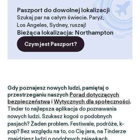
Paszport do dowolnej lokalizacji
Szukaj par na całym świecie. Paryż,
Los Angeles, Sydney, ruszaj!
Bieżąca lokalizacja
:
Northampton
Czym jest Paszport?
Gdy poznajesz nowych ludzi, pamiętaj o
przestrzeganiu naszych
Porad dotyczących
bezpieczeństwa
i
Wytycznych dla społeczności
.
Tinder to najlepsza aplikacja do poznawania
nowych ludzi. Szukasz kogoś o podobnych
pasjach? Żaden problem. Festiwale, podróże, k-
pop? Bez względu na to, co Cię jara, na Tinderze
znajdziesz ludzi o podobnych zajawkach.