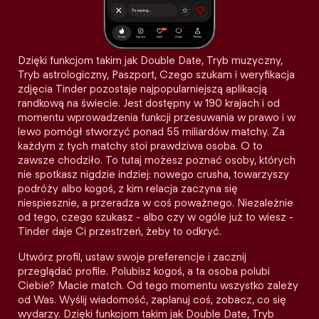
Dzięki funkcjom takim jak Double Date, Tryb muzyczny,
Tryb astrologiczny, Paszport, Czego szukam i weryfikacja
zdjęcia Tinder pozostaje najpopularniejszą aplikacją
randkową na świecie. Jest dostępny w 190 krajach i od
momentu wprowadzenia funkcji przesuwania w prawo i w
lewo pomógł stworzyć ponad 55 miliardów matchy. Za
każdym z tych matchy stoi prawdziwa osoba. O to
zawsze chodziło. To tutaj możesz poznać osoby, których
nie spotkasz nigdzie indziej: nowego crusha, towarzyszy
podróży albo kogoś, z kim relacja zaczyna się
niespiesznie, a przeradza w coś poważnego. Niezależnie
od tego, czego szukasz - albo czy w ogóle już to wiesz -
Tinder daje Ci przestrzeń, żeby to odkryć.
Utwórz profil, ustaw swoje preferencje i zacznij
przeglądać profile. Polubisz kogoś, a ta osoba polubi
Ciebie? Macie match. Od tego momentu wszystko zależy
od Was. Wyślij wiadomość, zaplanuj coś, zobacz, co się
wydarzy. Dzięki funkcjom takim jak Double Date, Tryb