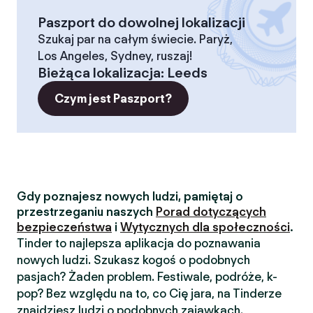
Paszport do dowolnej lokalizacji
Szukaj par na całym świecie. Paryż,
Los Angeles, Sydney, ruszaj!
Bieżąca lokalizacja
:
Leeds
Czym jest Paszport?
Gdy poznajesz nowych ludzi, pamiętaj o
przestrzeganiu naszych
Porad dotyczących
bezpieczeństwa
i
Wytycznych dla społeczności
.
Tinder to najlepsza aplikacja do poznawania
nowych ludzi. Szukasz kogoś o podobnych
pasjach? Żaden problem. Festiwale, podróże, k-
pop? Bez względu na to, co Cię jara, na Tinderze
znajdziesz ludzi o podobnych zajawkach.