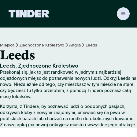
T
i
n
d
e
Miejsca
Zjednoczone Królestwo
Anglia
Leeds
r
Leeds
S
t
r
Leeds, Zjednoczone Królestwo
o
Przekonaj się, jak to jest randkować w jednym z najbardziej
n
odjazdowych miejsc do poznawania nowych ludzi. Odkryj Leeds na
a
nowo. Niezależnie od tego, czy mieszkasz w tym mieście na stałe
czy będziesz tu tylko przelotem, z pomocą Tindera poznasz całą
g
masę lokalsów.
ł
ó
Korzystaj z Tindera, by poznawać ludzi o podobnych pasjach,
w
odkrywać kluby z nowymi znajomymi, umawiać się na piwo w
n
pobliskich barach lub chadzać na randki do okolicznych kawiarni.
a
Z naszą apką (na nowo) odkryjesz miasto i wszystkie jego atrakcje.