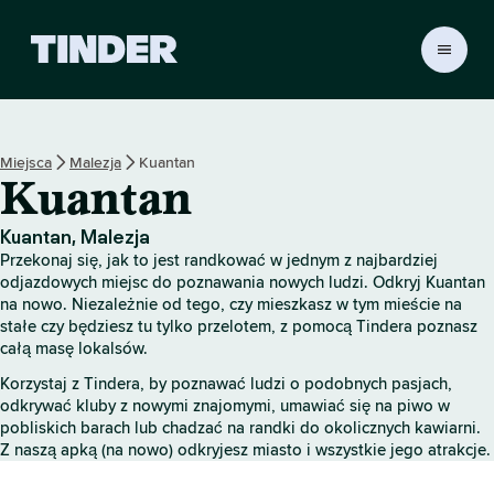
T
i
n
d
e
Miejsca
Malezja
Kuantan
r
Kuantan
S
t
r
Kuantan, Malezja
o
Przekonaj się, jak to jest randkować w jednym z najbardziej
n
odjazdowych miejsc do poznawania nowych ludzi. Odkryj Kuantan
a
na nowo. Niezależnie od tego, czy mieszkasz w tym mieście na
stałe czy będziesz tu tylko przelotem, z pomocą Tindera poznasz
g
całą masę lokalsów.
ł
ó
Korzystaj z Tindera, by poznawać ludzi o podobnych pasjach,
w
odkrywać kluby z nowymi znajomymi, umawiać się na piwo w
n
pobliskich barach lub chadzać na randki do okolicznych kawiarni.
a
Z naszą apką (na nowo) odkryjesz miasto i wszystkie jego atrakcje.