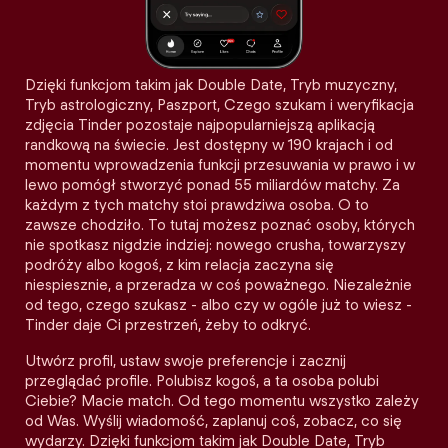
Dzięki funkcjom takim jak Double Date, Tryb muzyczny,
Tryb astrologiczny, Paszport, Czego szukam i weryfikacja
zdjęcia Tinder pozostaje najpopularniejszą aplikacją
randkową na świecie. Jest dostępny w 190 krajach i od
momentu wprowadzenia funkcji przesuwania w prawo i w
lewo pomógł stworzyć ponad 55 miliardów matchy. Za
każdym z tych matchy stoi prawdziwa osoba. O to
zawsze chodziło. To tutaj możesz poznać osoby, których
nie spotkasz nigdzie indziej: nowego crusha, towarzyszy
podróży albo kogoś, z kim relacja zaczyna się
niespiesznie, a przeradza w coś poważnego. Niezależnie
od tego, czego szukasz - albo czy w ogóle już to wiesz -
Tinder daje Ci przestrzeń, żeby to odkryć.
Utwórz profil, ustaw swoje preferencje i zacznij
przeglądać profile. Polubisz kogoś, a ta osoba polubi
Ciebie? Macie match. Od tego momentu wszystko zależy
od Was. Wyślij wiadomość, zaplanuj coś, zobacz, co się
wydarzy. Dzięki funkcjom takim jak Double Date, Tryb