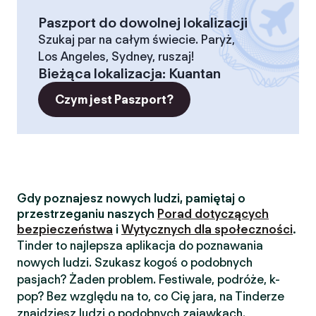
Paszport do dowolnej lokalizacji
Szukaj par na całym świecie. Paryż,
Los Angeles, Sydney, ruszaj!
Bieżąca lokalizacja
:
Kuantan
Czym jest Paszport?
Gdy poznajesz nowych ludzi, pamiętaj o
przestrzeganiu naszych
Porad dotyczących
bezpieczeństwa
i
Wytycznych dla społeczności
.
Tinder to najlepsza aplikacja do poznawania
nowych ludzi. Szukasz kogoś o podobnych
pasjach? Żaden problem. Festiwale, podróże, k-
pop? Bez względu na to, co Cię jara, na Tinderze
znajdziesz ludzi o podobnych zajawkach.