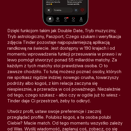
Dzięki funkcjom takim jak Double Date, Tryb muzyczny,
Tryb astrologiczny, Paszport, Czego szukam i weryfikacja
zdjęcia Tinder pozostaje najpopularniejszą aplikacją
randkową na świecie. Jest dostępny w 190 krajach i od
momentu wprowadzenia funkcji przesuwania w prawo i w
lewo pomógł stworzyć ponad 55 miliardów matchy. Za
każdym z tych matchy stoi prawdziwa osoba. O to
zawsze chodziło. To tutaj możesz poznać osoby, których
nie spotkasz nigdzie indziej: nowego crusha, towarzyszy
podróży albo kogoś, z kim relacja zaczyna się
niespiesznie, a przeradza w coś poważnego. Niezależnie
od tego, czego szukasz - albo czy w ogóle już to wiesz -
Tinder daje Ci przestrzeń, żeby to odkryć.
Utwórz profil, ustaw swoje preferencje i zacznij
przeglądać profile. Polubisz kogoś, a ta osoba polubi
Ciebie? Macie match. Od tego momentu wszystko zależy
od Was. Wyślij wiadomość, zaplanuj coś, zobacz, co się