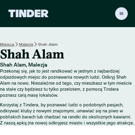
T
i
n
d
e
Miejsca
Malezja
Shah Alam
r
Shah Alam
S
t
r
Shah Alam, Malezja
o
Przekonaj się, jak to jest randkować w jednym z najbardziej
n
odjazdowych miejsc do poznawania nowych ludzi. Odkryj Shah
a
Alam na nowo. Niezależnie od tego, czy mieszkasz w tym mieście
na stałe czy będziesz tu tylko przelotem, z pomocą Tindera
g
poznasz całą masę lokalsów.
ł
ó
Korzystaj z Tindera, by poznawać ludzi o podobnych pasjach,
w
odkrywać kluby z nowymi znajomymi, umawiać się na piwo w
n
pobliskich barach lub chadzać na randki do okolicznych kawiarni.
a
Z naszą apką (na nowo) odkryjesz miasto i wszystkie jego atrakcje.