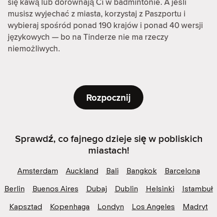
się kawą lub dorównają Ci w badmintonie. A jeśli
musisz wyjechać z miasta, korzystaj z Paszportu i
wybieraj spośród ponad 190 krajów i ponad 40 wersji
językowych — bo na Tinderze nie ma rzeczy
niemożliwych.
Rozpocznij
Sprawdź, co fajnego dzieje się w pobliskich
miastach!
Amsterdam
Auckland
Bali
Bangkok
Barcelona
Berlin
Buenos Aires
Dubaj
Dublin
Helsinki
Istambuł
Kapsztad
Kopenhaga
Londyn
Los Angeles
Madryt