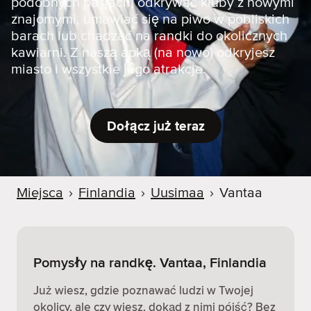
podobnych pasjach, odkrywać kluby z nowymi
znajomymi, umawiać się na piwo w pobliskich
barach lub chadzać na randki do okolicznych
kawiarni. Z naszą apką (na nowo) odkryjesz
miasto i wszystkie jego atrakcje.
Dołącz już teraz
Miejsca
›
Finlandia
›
Uusimaa
›
Vantaa
Pomysły na randkę. Vantaa, Finlandia
Już wiesz, gdzie poznawać ludzi w Twojej
okolicy, ale czy wiesz, dokąd z nimi pójść? Bez