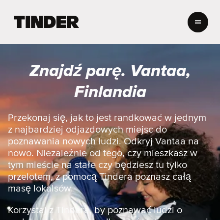
T
i
n
d
e
Znajdź parę. Vantaa,
r
S
Finlandia
t
r
o
Przekonaj się, jak to jest randkować w jednym
n
z najbardziej odjazdowych miejsc do
a
poznawania nowych ludzi. Odkryj Vantaa na
g
nowo. Niezależnie od tego, czy mieszkasz w
ł
tym mieście na stałe czy będziesz tu tylko
ó
w
przelotem, z pomocą Tindera poznasz całą
n
masę lokalsów.
a
Korzystaj z Tindera, by poznawać ludzi o