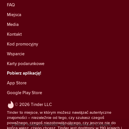
FAQ
Miejsca
Media
Kontakt
Kod promocyjny
Wsparcie
Karty podarunkowe
Pobierz aplikację!
App Store
Google Play Store
© 2026 Tinder LLC
Tinder to miejsce, w którym możesz nawiązać autentyczne
znajomości – niezależnie od tego, czy szukasz czegoś
poważnego, czegoś niezobowiązującego, czy jeszcze nie do
Cenimy Twoją prywatność. My i nasi partnerzy używamy
końca wiesz, czego chcesz. Tinder jest dostępny w 190 krajach i