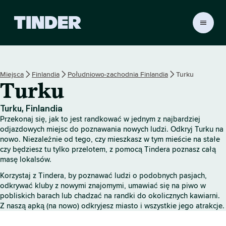
T
i
n
d
e
Miejsca
Finlandia
Południowo-zachodnia Finlandia
Turku
r
Turku
S
t
r
Turku, Finlandia
o
Przekonaj się, jak to jest randkować w jednym z najbardziej
n
odjazdowych miejsc do poznawania nowych ludzi. Odkryj Turku na
a
nowo. Niezależnie od tego, czy mieszkasz w tym mieście na stałe
czy będziesz tu tylko przelotem, z pomocą Tindera poznasz całą
g
masę lokalsów.
ł
ó
Korzystaj z Tindera, by poznawać ludzi o podobnych pasjach,
w
odkrywać kluby z nowymi znajomymi, umawiać się na piwo w
n
pobliskich barach lub chadzać na randki do okolicznych kawiarni.
a
Z naszą apką (na nowo) odkryjesz miasto i wszystkie jego atrakcje.