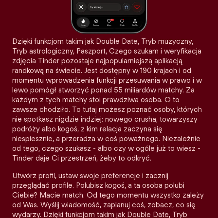
Dzięki funkcjom takim jak Double Date, Tryb muzyczny,
Tryb astrologiczny, Paszport, Czego szukam i weryfikacja
zdjęcia Tinder pozostaje najpopularniejszą aplikacją
randkową na świecie. Jest dostępny w 190 krajach i od
momentu wprowadzenia funkcji przesuwania w prawo i w
lewo pomógł stworzyć ponad 55 miliardów matchy. Za
każdym z tych matchy stoi prawdziwa osoba. O to
zawsze chodziło. To tutaj możesz poznać osoby, których
nie spotkasz nigdzie indziej: nowego crusha, towarzyszy
podróży albo kogoś, z kim relacja zaczyna się
niespiesznie, a przeradza w coś poważnego. Niezależnie
od tego, czego szukasz - albo czy w ogóle już to wiesz -
Tinder daje Ci przestrzeń, żeby to odkryć.
Utwórz profil, ustaw swoje preferencje i zacznij
przeglądać profile. Polubisz kogoś, a ta osoba polubi
Ciebie? Macie match. Od tego momentu wszystko zależy
od Was. Wyślij wiadomość, zaplanuj coś, zobacz, co się
wydarzy. Dzięki funkcjom takim jak Double Date, Tryb