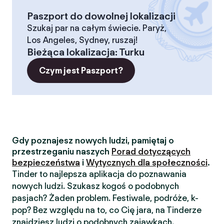
Paszport do dowolnej lokalizacji
Szukaj par na całym świecie. Paryż,
Los Angeles, Sydney, ruszaj!
Bieżąca lokalizacja
:
Turku
Czym jest Paszport?
Gdy poznajesz nowych ludzi, pamiętaj o
przestrzeganiu naszych
Porad dotyczących
bezpieczeństwa
i
Wytycznych dla społeczności
.
Tinder to najlepsza aplikacja do poznawania
nowych ludzi. Szukasz kogoś o podobnych
pasjach? Żaden problem. Festiwale, podróże, k-
pop? Bez względu na to, co Cię jara, na Tinderze
znajdziesz ludzi o podobnych zajawkach.