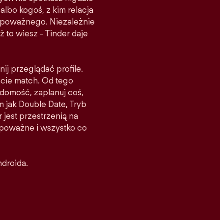
albo kogoś, z kim relacja
ś poważnego. Niezależnie
ż to wiesz - Tinder daje
nij przeglądać profile.
acie match. Od tego
domość, zaplanuj coś,
m jak Double Date, Tryb
 jest przestrzenią na
e poważne i wszystko co
ndroida.