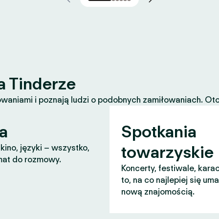
a Tinderze
waniami i poznają ludzi o podobnych zamiłowaniach. Oto k
a
Spotkania
towarzyskie
 kino, języki – wszystko,
mat do rozmowy.
Koncerty, festiwale, karao
to, na co najlepiej się um
nową znajomością.