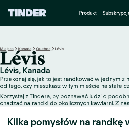
T
Produkt
Subskrypcj
i
n
d
e
r
S
Miejsca
Kanada
Quebec
Lévis
Lévis
t
r
o
Lévis, Kanada
n
Przekonaj się, jak to jest randkować w jednym z
a
g
od tego, czy mieszkasz w tym mieście na stałe c
ł
Korzystaj z Tindera, by poznawać ludzi o podob
ó
chadzać na randki do okolicznych kawiarni. Z nas
w
n
a
Kilka pomysłów na randkę w