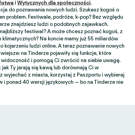
ństwa
i
Wytycznych dla społeczności
.
kacja do poznawania nowych ludzi. Szukasz kogoś o
n problem. Festiwale, podróże, k-pop? Bez względu
nderze znajdziesz ludzi o podobnych zajawkach.
ajbliższy festiwal? A może chcesz poznać kogoś, z
 klimatycznych? Na koncie mamy już 55 miliardów
o kojarzeniu ludzi online. A teraz poznawanie nowych
wiejsze: na Tinderze pojawiły się funkcje, które
widoczność i pomogą Ci zwrócić na siebie uwagę.
k jak Ty jarają się kawą lub dorównają Ci w
sz wyjechać z miasta, korzystaj z Paszportu i wybieraj
 i ponad 40 wersji językowych — bo na Tinderze nie