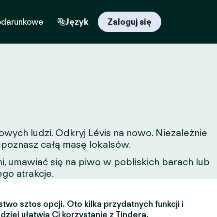
odarunkowe
Język
Zaloguj się
owych ludzi. Odkryj Lévis na nowo. Niezależnie
a poznasz całą masę lokalsów.
, umawiać się na piwo w pobliskich barach lub
ego atrakcje.
two sztos opcji. Oto kilka przydatnych funkcji i
dziej ułatwią Ci korzystanie z Tindera.