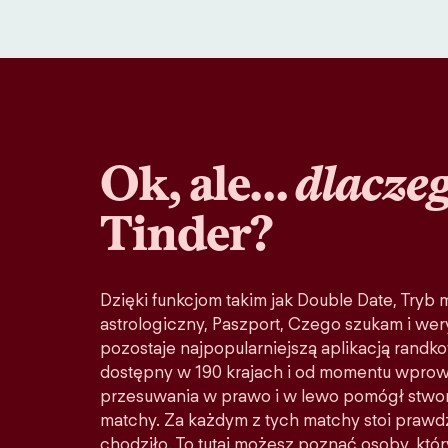
Ok, ale…
dlacze
Tinder?
Dzięki funkcjom takim jak Double Date, Tryb
astrologiczny, Paszport, Czego szukam i wery
pozostaje najpopularniejszą aplikacją randko
dostępny w 190 krajach i od momentu wprow
przesuwania w prawo i w lewo pomógł stwo
matchy. Za każdym z tych matchy stoi prawd
chodziło. To tutaj możesz poznać osoby, któ