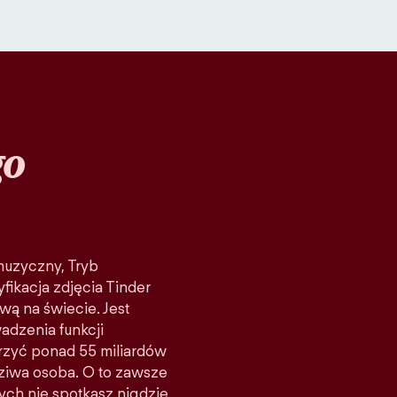
go
 muzyczny, Tryb
fikacja zdjęcia Tinder
wą na świecie. Jest
adzenia funkcji
rzyć ponad 55 miliardów
ziwa osoba. O to zawsze
rych nie spotkasz nigdzie