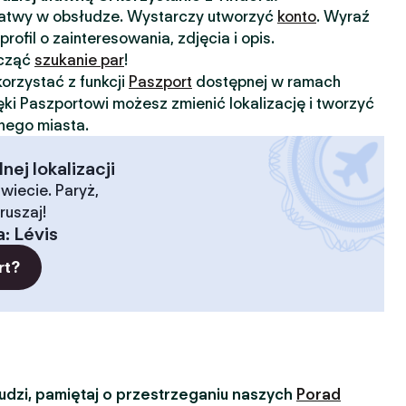
 łatwy w obsłudze. Wystarczy utworzyć
konto
. Wyraź
profil o zainteresowania, zdjęcia i opis.
ocząć
szukanie par
!
orzystać z funkcji
Paszport
dostępnej w ramach
ięki Paszportowi możesz zmienić lokalizację i tworzyć
nnego miasta.
ej lokalizacji
wiecie. Paryż,
ruszaj!
a
:
Lévis
rt?
dzi, pamiętaj o przestrzeganiu naszych
Porad