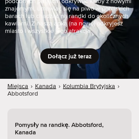
podobnych pasjach, odkrywać kluby z nowymi
znajomymi, umawiać się na piwo w pobliskich
barach lub chadzać na randki do okolicznych
kawiarni. Z naszą apką (na nowo) odkryjesz
miasto i wszystkie jego atrakcje.
Dołącz już teraz
Miejsca
›
Kanada
›
Kolumbia Brytyjska
›
Abbotsford
Pomysły na randkę. Abbotsford,
Kanada