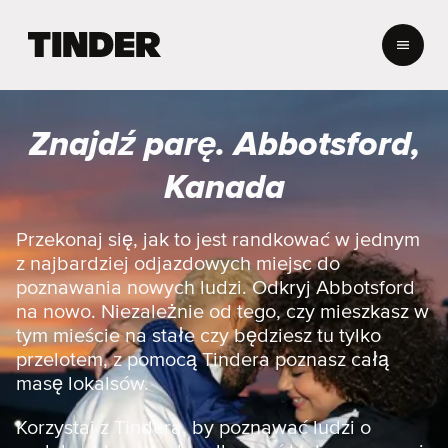
T
i
n
d
e
Znajdź parę. Abbotsford,
r
S
Kanada
t
r
o
Przekonaj się, jak to jest randkować w jednym
n
z najbardziej odjazdowych miejsc do
a
poznawania nowych ludzi. Odkryj Abbotsford
g
na nowo. Niezależnie od tego, czy mieszkasz w
ł
tym mieście na stałe czy będziesz tu tylko
ó
w
przelotem, z pomocą Tindera poznasz całą
n
masę lokalsów.
a
Korzystaj z Tindera, by poznawać ludzi o