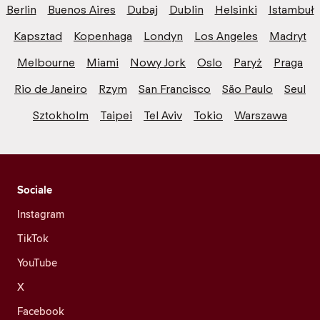
Berlin
Buenos Aires
Dubaj
Dublin
Helsinki
Istambuł
Kapsztad
Kopenhaga
Londyn
Los Angeles
Madryt
Melbourne
Miami
Nowy Jork
Oslo
Paryż
Praga
Rio de Janeiro
Rzym
San Francisco
São Paulo
Seul
Sztokholm
Taipei
Tel Aviv
Tokio
Warszawa
Sociale
Instagram
TikTok
YouTube
X
Facebook