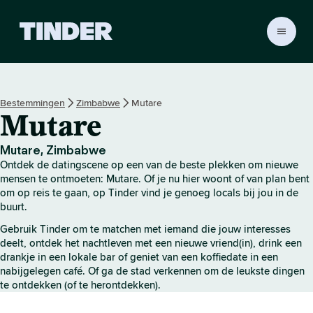
T
i
n
d
e
Bestemmingen
Zimbabwe
Mutare
r
Mutare
h
o
m
Mutare, Zimbabwe
e
Ontdek de datingscene op een van de beste plekken om nieuwe
p
mensen te ontmoeten: Mutare. Of je nu hier woont of van plan bent
a
om op reis te gaan, op Tinder vind je genoeg locals bij jou in de
buurt.
g
i
Gebruik Tinder om te matchen met iemand die jouw interesses
n
deelt, ontdek het nachtleven met een nieuwe vriend(in), drink een
a
drankje in een lokale bar of geniet van een koffiedate in een
nabijgelegen café. Of ga de stad verkennen om de leukste dingen
te ontdekken (of te herontdekken).