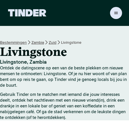
T
i
n
d
e
Bestemmingen
Zambia
Zuid
Livingstone
r
Livingstone
h
o
m
Livingstone, Zambia
e
Ontdek de datingscene op een van de beste plekken om nieuwe
p
mensen te ontmoeten: Livingstone. Of je nu hier woont of van plan
a
bent om op reis te gaan, op Tinder vind je genoeg locals bij jou in
de buurt.
g
i
Gebruik Tinder om te matchen met iemand die jouw interesses
n
deelt, ontdek het nachtleven met een nieuwe vriend(in), drink een
a
drankje in een lokale bar of geniet van een koffiedate in een
nabijgelegen café. Of ga de stad verkennen om de leukste dingen
te ontdekken (of te herontdekken).