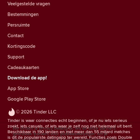
Veelgestelde vragen
Bestemmingen
Persruimte
Contact
Kortingscode
Support
Cadeaukaarten
Download de app!
App Store
Google Play Store
© 2026 Tinder LLC
Tinder is waar connecties echt beginnen, of je nu iets serieus
zoekt, iets casuals, of iets waar je zelf nog niet helemaal uit bent.
We vinden je privacy belangrijk. Wij en onze partners
Beschikbaar in 190 landen en met meer dan 55 miljard matches
gebruiken trackers voor publieksmetingen, om je
is dit de populairste datingapp ter wereld. Functies zoals Double
aanbiedingen te tonen en om de marketingactiviteiten van