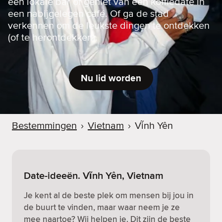
een lokale bar of geniet van een koffiedate in
een nabijgelegen café. Of ga de stad
verkennen om de leukste dingen te ontdekken
(of te herontdekken).
Nu lid worden
Bestemmingen
›
Vietnam
›
Vĩnh Yên
Date-ideeën. Vĩnh Yên, Vietnam
Je kent al de beste plek om mensen bij jou in
de buurt te vinden, maar waar neem je ze
mee naartoe? Wij helpen je. Dit zijn de beste