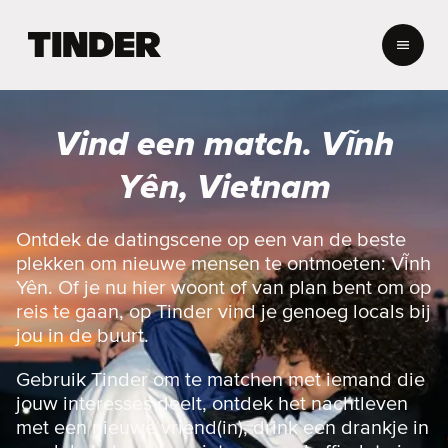
T
i
n
d
e
Vind een match. Vĩnh
r
h
Yên, Vietnam
o
m
e
Ontdek de datingscene op een van de beste
p
plekken om nieuwe mensen te ontmoeten: Vĩnh
a
Yên. Of je nu hier woont of van plan bent om op
g
reis te gaan, op Tinder vind je genoeg locals bij
i
jou in de buurt.
n
a
Gebruik Tinder om te matchen met iemand die
jouw interesses deelt, ontdek het nachtleven
met een nieuwe vriend(in), drink een drankje in