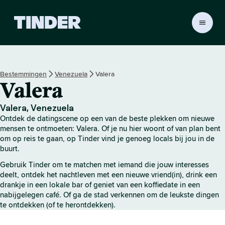
T
i
n
d
e
Bestemmingen
Venezuela
Valera
r
Valera
h
o
m
Valera, Venezuela
e
Ontdek de datingscene op een van de beste plekken om nieuwe
p
mensen te ontmoeten: Valera. Of je nu hier woont of van plan bent
a
om op reis te gaan, op Tinder vind je genoeg locals bij jou in de
buurt.
g
i
Gebruik Tinder om te matchen met iemand die jouw interesses
n
deelt, ontdek het nachtleven met een nieuwe vriend(in), drink een
a
drankje in een lokale bar of geniet van een koffiedate in een
nabijgelegen café. Of ga de stad verkennen om de leukste dingen
te ontdekken (of te herontdekken).