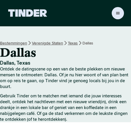
T
i
n
d
e
Bestemmingen
Verenigde Staten
Texas
Dallas
r
Dallas
h
o
m
Dallas, Texas
e
Ontdek de datingscene op een van de beste plekken om nieuwe
p
mensen te ontmoeten: Dallas. Of je nu hier woont of van plan bent
a
om op reis te gaan, op Tinder vind je genoeg locals bij jou in de
buurt.
g
i
Gebruik Tinder om te matchen met iemand die jouw interesses
n
deelt, ontdek het nachtleven met een nieuwe vriend(in), drink een
a
drankje in een lokale bar of geniet van een koffiedate in een
nabijgelegen café. Of ga de stad verkennen om de leukste dingen
te ontdekken (of te herontdekken).