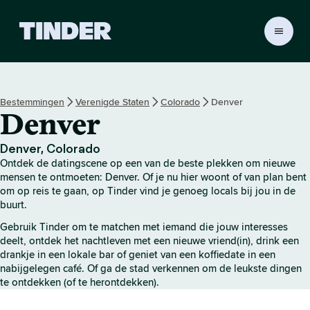
T
i
n
d
e
Bestemmingen
Verenigde Staten
Colorado
Denver
r
Denver
h
o
m
Denver, Colorado
e
Ontdek de datingscene op een van de beste plekken om nieuwe
p
mensen te ontmoeten: Denver. Of je nu hier woont of van plan bent
a
om op reis te gaan, op Tinder vind je genoeg locals bij jou in de
buurt.
g
i
Gebruik Tinder om te matchen met iemand die jouw interesses
n
deelt, ontdek het nachtleven met een nieuwe vriend(in), drink een
a
drankje in een lokale bar of geniet van een koffiedate in een
nabijgelegen café. Of ga de stad verkennen om de leukste dingen
te ontdekken (of te herontdekken).