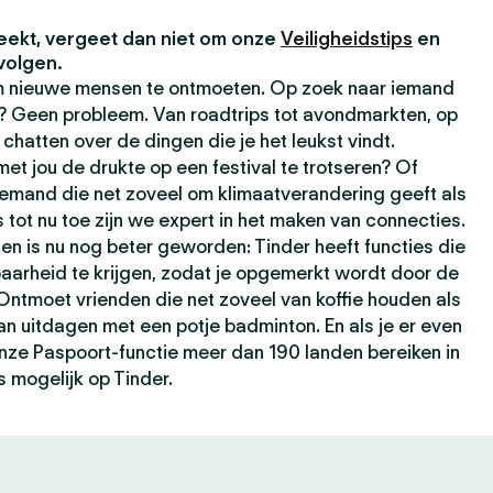
eekt, vergeet dan niet om onze
Veiligheidstips
en
volgen.
om nieuwe mensen te ontmoeten. Op zoek naar iemand
t? Geen probleem. Van roadtrips tot avondmarkten, op
chatten over de dingen die je het leukst vindt.
t jou de drukte op een festival te trotseren? Of
iemand die net zoveel om klimaatverandering geeft als
s tot nu toe zijn we expert in het maken van connecties.
ten is nu nog beter geworden: Tinder heeft functies die
baarheid te krijgen, zodat je opgemerkt wordt door de
 Ontmoet vrienden die net zoveel van koffie houden als
kan uitdagen met een potje badminton. En als je er even
 onze Paspoort-functie meer dan 190 landen bereiken in
s mogelijk op Tinder.