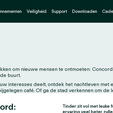
nnementen
Veiligheid
Support
Downloaden
Cade
ken om nieuwe mensen te ontmoeten: Concord. Of
 de buurt.
w interesses deelt, ontdek het nachtleven met ee
abijgelegen café. Of ga de stad verkennen om de 
ord:
Tinder zit vol met leuke f
ervaring veel beter zull