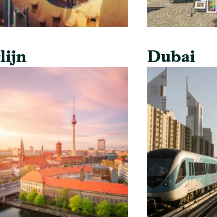
lijn
Dubai