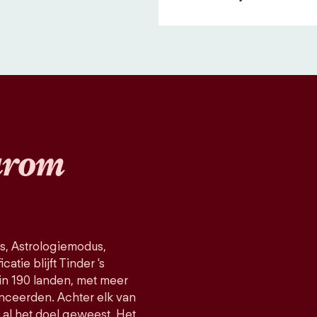
rom
s, Astrologiemodus,
atie blijft Tinder 's
in 190 landen, met meer
nceerden. Achter elk van
d al het doel geweest. Het