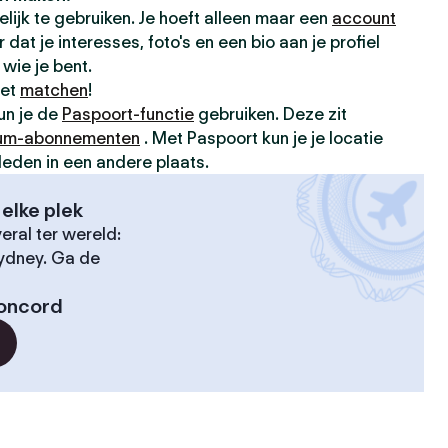
elijk te gebruiken. Je hoeft alleen maar een
account
dat je interesses, foto's en een bio aan je profiel
wie je bent.
met
matchen
!
kun je de
Paspoort-functie
gebruiken. Deze zit
um-abonnementen
. Met Paspoort kun je je locatie
leden in een andere plaats.
elke plek
ral ter wereld:
Sydney. Ga de
oncord