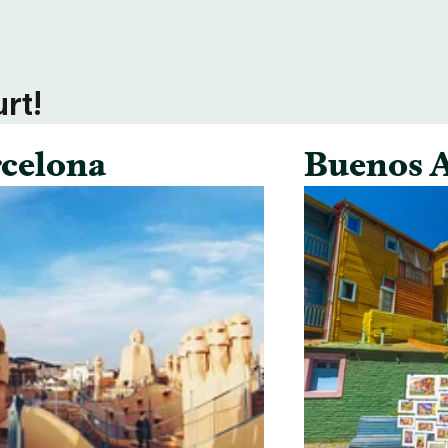
rt!
celona
Buenos A