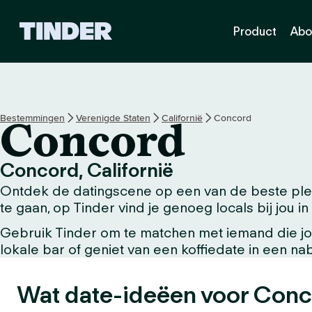
T
Product
Abo
i
n
d
e
r
h
Bestemmingen
Verenigde Staten
Californië
Concord
Concord
o
m
e
Concord, Californië
p
Ontdek de datingscene op een van de beste plek
a
g
te gaan, op Tinder vind je genoeg locals bij jou in
i
Gebruik Tinder om te matchen met iemand die jou
n
lokale bar of geniet van een koffiedate in een n
a
Wat date-ideëen voor Conc