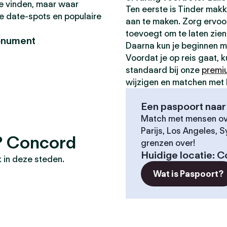
 te vinden, maar waar
Ten eerste is Tinder makk
te date-spots en populaire
aan te maken. Zorg ervoor 
toevoegt om te laten zien 
onument
Daarna kun je beginnen 
Voordat je op reis gaat, 
standaard bij onze
premi
wijzigen en matchen met 
Een paspoort naar 
Match met mensen ove
Parijs, Los Angeles, 
s? Concord
grenzen over!
Huidige locatie
:
C
 in deze steden.
Wat is Paspoort?