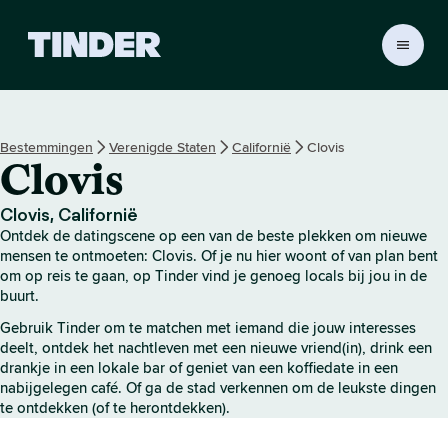
T
i
n
d
e
Bestemmingen
Verenigde Staten
Californië
Clovis
r
Clovis
h
o
m
Clovis, Californië
e
Ontdek de datingscene op een van de beste plekken om nieuwe
p
mensen te ontmoeten: Clovis. Of je nu hier woont of van plan bent
a
om op reis te gaan, op Tinder vind je genoeg locals bij jou in de
buurt.
g
i
Gebruik Tinder om te matchen met iemand die jouw interesses
n
deelt, ontdek het nachtleven met een nieuwe vriend(in), drink een
a
drankje in een lokale bar of geniet van een koffiedate in een
nabijgelegen café. Of ga de stad verkennen om de leukste dingen
te ontdekken (of te herontdekken).