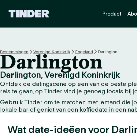
T
Product
Abo
i
n
d
e
r
h
Bestemmingen
Verenigd Koninkrijk
Engeland
Darlington
Darlington
o
m
e
Darlington, Verenigd Koninkrijk
p
Ontdek de datingscene op een van de beste plek
a
g
reis te gaan, op Tinder vind je genoeg locals bij j
i
Gebruik Tinder om te matchen met iemand die jou
n
lokale bar of geniet van een koffiedate in een n
a
Wat date-ideëen voor Darli