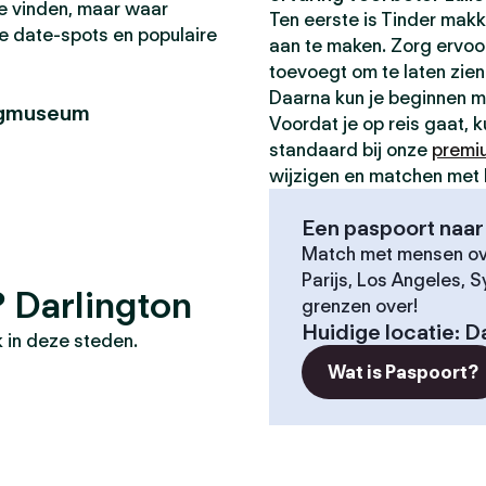
 te vinden, maar waar
Ten eerste is Tinder makk
te date-spots en populaire
aan te maken. Zorg ervoor 
toevoegt om te laten zien 
Daarna kun je beginnen 
egmuseum
Voordat je op reis gaat, 
standaard bij onze
premi
wijzigen en matchen met 
Een paspoort naar 
Match met mensen ove
Parijs, Los Angeles, 
? Darlington
grenzen over!
Huidige locatie
:
Da
 in deze steden.
Wat is Paspoort?