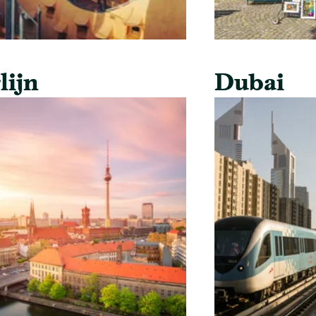
lijn
Dubai