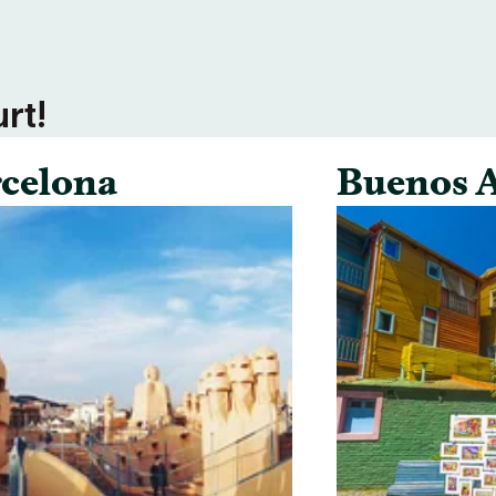
rt!
celona
Buenos A