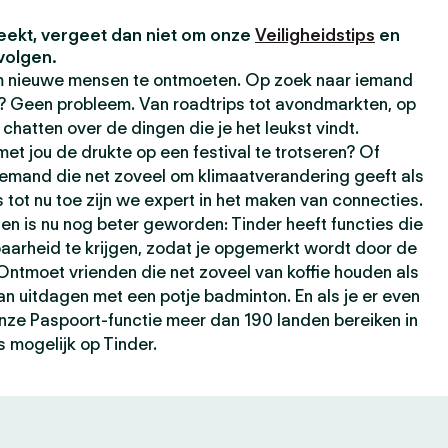
eekt, vergeet dan niet om onze
Veiligheidstips
en
volgen.
om nieuwe mensen te ontmoeten. Op zoek naar iemand
t? Geen probleem. Van roadtrips tot avondmarkten, op
chatten over de dingen die je het leukst vindt.
t jou de drukte op een festival te trotseren? Of
iemand die net zoveel om klimaatverandering geeft als
s tot nu toe zijn we expert in het maken van connecties.
ten is nu nog beter geworden: Tinder heeft functies die
baarheid te krijgen, zodat je opgemerkt wordt door de
 Ontmoet vrienden die net zoveel van koffie houden als
kan uitdagen met een potje badminton. En als je er even
 onze Paspoort-functie meer dan 190 landen bereiken in
s mogelijk op Tinder.