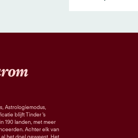
rom
s, Astrologiemodus,
atie blijft Tinder 's
in 190 landen, met meer
nceerden. Achter elk van
d al het doel geweest. Het