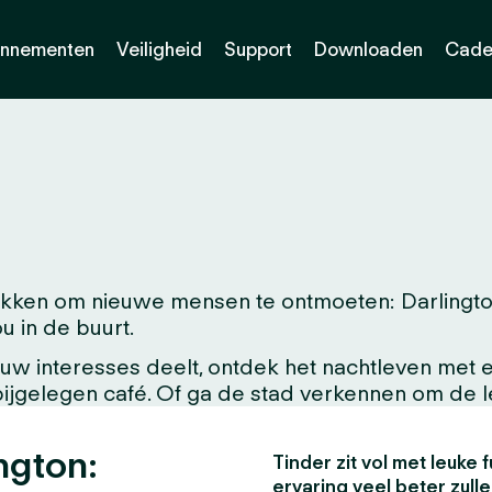
nnementen
Veiligheid
Support
Downloaden
Cade
ken om nieuwe mensen te ontmoeten: Darlington.
ou in de buurt.
w interesses deelt, ontdek het nachtleven met ee
abijgelegen café. Of ga de stad verkennen om de 
ngton:
Tinder zit vol met leuke f
ervaring veel beter zull