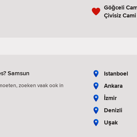
Göğceli Cami
Çivisiz Cami
les? Samsun
Istanboel
Ankara
tmoeten, zoeken vaak ook in
İzmir
Denizli
Uşak