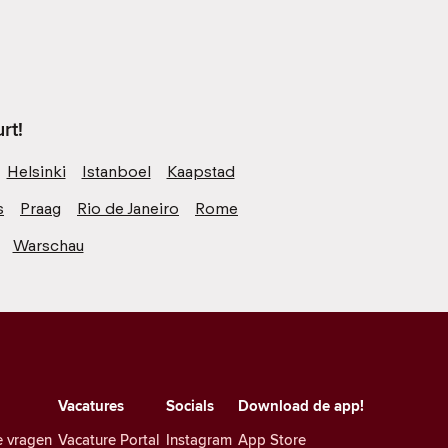
rt!
Helsinki
Istanboel
Kaapstad
s
Praag
Rio de Janeiro
Rome
Warschau
Vacatures
Socials
Download de app!
e vragen
Vacature Portal
Instagram
App Store