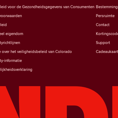
eleid voor de Gezondheidsgegevens van Consumenten
Bestemming
voorwaarden
Persruimte
leid
Contact
ueel eigendom
Kortingscod
richtlijnen
Support
e over het veiligheidsbeleid van Colorado
Cadeaukaar
y-informatie
ijkheidsverklaring