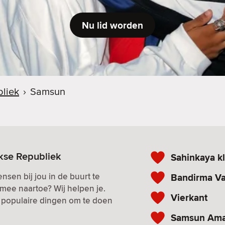
Nu lid worden
bliek
›
Samsun
kse Republiek
Sahinkaya k
nsen bij jou in de buurt te
Bandirma Va
mee naartoe? Wij helpen je.
Vierkant
n populaire dingen om te doen
Samsun Ama