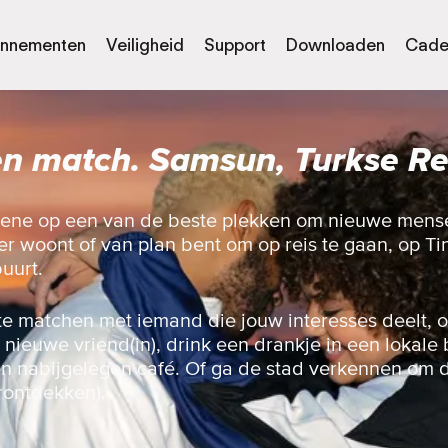
nnementen
Veiligheid
Support
Downloaden
Cade
en match. Samsun, Turkse Re
ene op een van de beste plekken om nieuwe mens
er woont of van plan bent om op reis te gaan, op T
buurt.
te matchen met iemand die jouw interesses deelt, 
nieuwe vriend(in), drink een drankje in een lokale 
en nabijgelegen café. Of ga de stad verkennen om d
rontdekken).