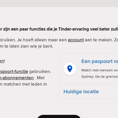
er zijn een paar functies die je Tinder-ervaring veel beter zu
ebruiken. Je hoeft alleen maar een
account
aan te maken. Zor
m te laten zien wie je bent.
Een paspoort na
en
!
Match met mensen over
spoort-functie
gebruiken.
Sydney. Ga de grenze
m-abonnementen
. Met
 en matchen met leden in
Huidige locatie