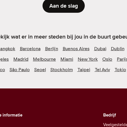
Aan de slag
kijk wat er in meer steden bij jou in de buurt gebeu
angkok
Barcelona
Berlijn
Buenos Aires
Dubai
Dublin
eles
Madrid
Melbourne
Miami
New York
Oslo
Parij
sco
São Paulo
Seoel
Stockholm
Taipei
Tel Aviv
Tokio
e informatie
Bedrijf
Veelgesteld