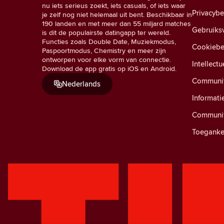
nu iets serieus zoekt, iets casuals, of iets waar
Privacyb
je zelf nog niet helemaal uit bent. Beschikbaar in
190 landen en met meer dan 55 miljard matches
Gebruiks
is dit de populairste datingapp ter wereld.
Functies zoals Double Date, Muziekmodus,
Cookiebe
Paspoortmodus, Chemistry en meer zijn
ontworpen voor elke vorm van connectie.
Intellect
Download de app gratis op iOS en Android.
Community
Nederlands
Informati
Communit
Toegankel