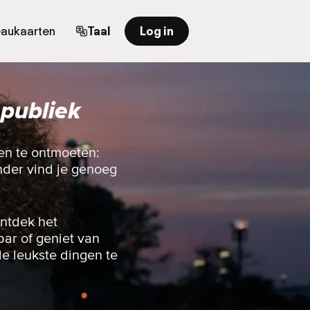
aukaarten
Taal
Log in
publiek
en te ontmoeten:
inder vind je genoeg
ontdek het
bar of geniet van
e leukste dingen te