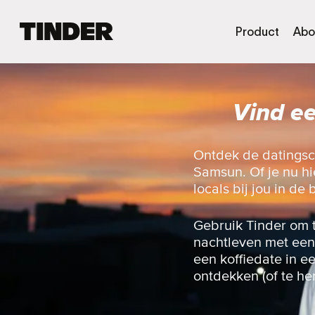
T
Product
Abo
i
n
d
e
Vind e
r
h
o
m
Ontdek de datingsc
e
Samsun. Of je nu hi
p
locals bij jou in de 
a
g
i
Gebruik Tinder om 
n
nachtleven met een 
a
een koffiedate in e
ontdekken (of te he