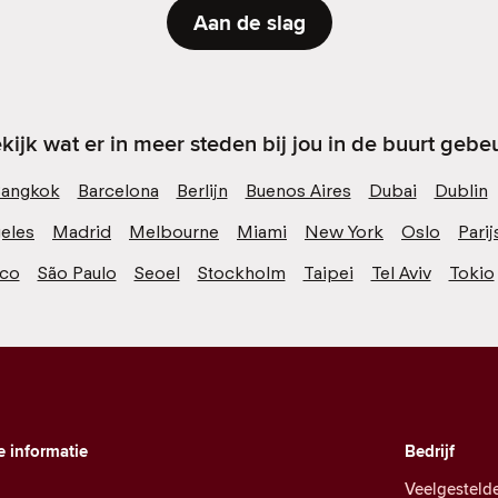
Aan de slag
kijk wat er in meer steden bij jou in de buurt gebeu
angkok
Barcelona
Berlijn
Buenos Aires
Dubai
Dublin
eles
Madrid
Melbourne
Miami
New York
Oslo
Parij
sco
São Paulo
Seoel
Stockholm
Taipei
Tel Aviv
Tokio
e informatie
Bedrijf
Veelgesteld