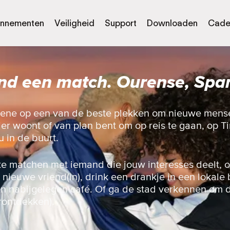
nnementen
Veiligheid
Support
Downloaden
Cade
nd een match. Ourense, Spa
ene op een van de beste plekken om nieuwe mens
ier woont of van plan bent om op reis te gaan, op Ti
u in de buurt.
te matchen met iemand die jouw interesses deelt, 
nieuwe vriend(in), drink een drankje in een lokale 
en nabijgelegen café. Of ga de stad verkennen om d
rontdekken).