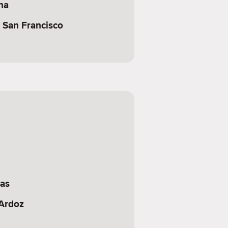
na
 San Francisco
as
 Ardoz