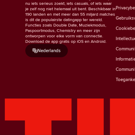
nu iets serieus zoekt, iets casuals, of iets waar
Privacyb
je zelf nog niet helemaal uit bent. Beschikbaar in
190 landen en met meer dan 55 miljard matches
Gebruiks
is dit de populairste datingapp ter wereld.
Functies zoals Double Date, Muziekmodus,
Cookiebe
Paspoortmodus, Chemistry en meer zijn
ontworpen voor elke vorm van connectie.
Intellect
Download de app gratis op iOS en Android.
Community
Nederlands
Informati
Communit
Toegankel