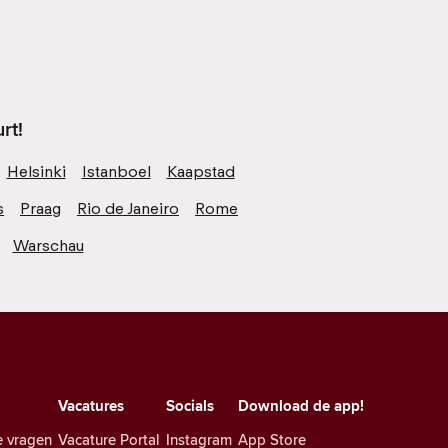
rt!
Helsinki
Istanboel
Kaapstad
s
Praag
Rio de Janeiro
Rome
Warschau
Vacatures
Socials
Download de app!
e vragen
Vacature Portal
Instagram
App Store