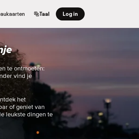
aukaarten
Taal
Log in
nje
en te ontmoeten:
nder vind je
ontdek het
bar of geniet van
e leukste dingen te