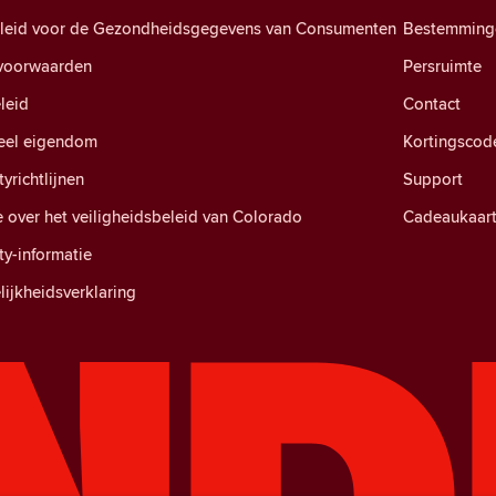
eleid voor de Gezondheidsgegevens van Consumenten
Bestemming
voorwaarden
Persruimte
leid
Contact
ueel eigendom
Kortingscod
richtlijnen
Support
e over het veiligheidsbeleid van Colorado
Cadeaukaar
y-informatie
ijkheidsverklaring