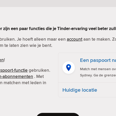
er zijn een paar functies die je Tinder-ervaring veel beter zu
ebruiken. Je hoeft alleen maar een
account
aan te maken. Zor
m te laten zien wie je bent.
Een paspoort na
en
!
Match met mensen over
spoort-functie
gebruiken.
Sydney. Ga de grenze
m-abonnementen
. Met
 en matchen met leden in
Huidige locatie