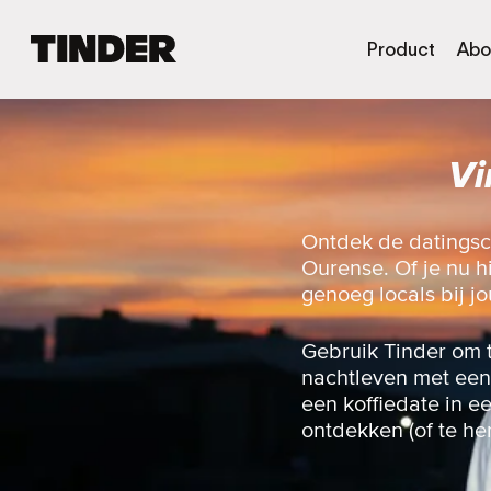
T
Product
Abo
i
n
d
e
Vi
r
h
o
m
Ontdek de datingsc
e
Ourense. Of je nu h
p
genoeg locals bij jo
a
g
i
Gebruik Tinder om 
n
nachtleven met een 
a
een koffiedate in e
ontdekken (of te he