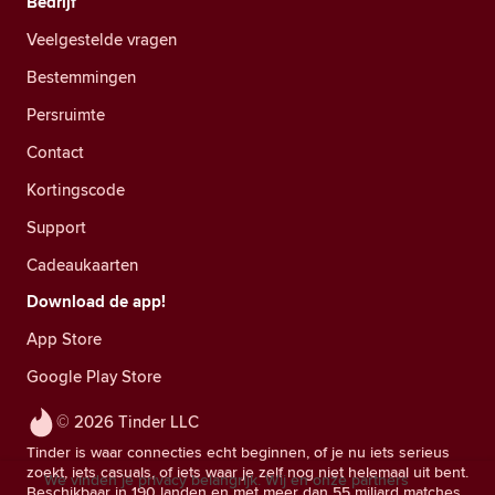
Bedrijf
Veelgestelde vragen
Bestemmingen
Persruimte
Contact
Kortingscode
Support
Cadeaukaarten
Download de app!
App Store
Google Play Store
© 2026 Tinder LLC
Tinder is waar connecties echt beginnen, of je nu iets serieus
zoekt, iets casuals, of iets waar je zelf nog niet helemaal uit bent.
We vinden je privacy belangrijk. Wij en onze partners
Beschikbaar in 190 landen en met meer dan 55 miljard matches