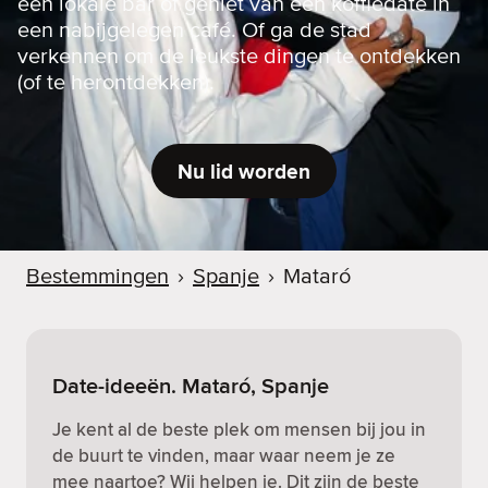
een lokale bar of geniet van een koffiedate in
een nabijgelegen café. Of ga de stad
verkennen om de leukste dingen te ontdekken
(of te herontdekken).
Nu lid worden
Bestemmingen
›
Spanje
›
Mataró
Date-ideeën. Mataró, Spanje
Je kent al de beste plek om mensen bij jou in
de buurt te vinden, maar waar neem je ze
mee naartoe? Wij helpen je. Dit zijn de beste