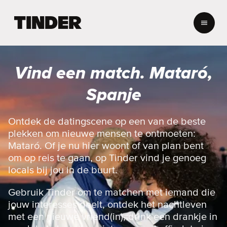
T
i
n
d
e
Vind een match. Mataró,
r
h
Spanje
o
m
e
Ontdek de datingscene op een van de beste
p
plekken om nieuwe mensen te ontmoeten:
a
Mataró. Of je nu hier woont of van plan bent
g
om op reis te gaan, op Tinder vind je genoeg
i
locals bij jou in de buurt.
n
a
Gebruik Tinder om te matchen met iemand die
jouw interesses deelt, ontdek het nachtleven
met een nieuwe vriend(in), drink een drankje in