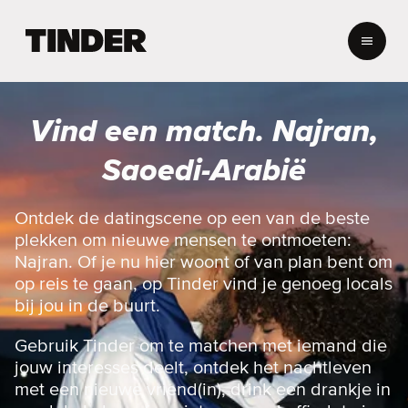
T
i
n
d
e
Vind een match. Najran,
r
h
Saoedi-Arabië
o
m
e
Ontdek de datingscene op een van de beste
p
plekken om nieuwe mensen te ontmoeten:
a
Najran. Of je nu hier woont of van plan bent om
g
op reis te gaan, op Tinder vind je genoeg locals
i
bij jou in de buurt.
n
a
Gebruik Tinder om te matchen met iemand die
jouw interesses deelt, ontdek het nachtleven
met een nieuwe vriend(in), drink een drankje in