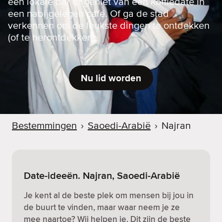
een lokale bar of geniet van een koffiedate in
een nabijgelegen café. Of ga de stad
verkennen om de leukste dingen te ontdekken
(of te herontdekken).
Nu lid worden
Bestemmingen
›
Saoedi-Arabië
›
Najran
Date-ideeën. Najran, Saoedi-Arabië
Je kent al de beste plek om mensen bij jou in
de buurt te vinden, maar waar neem je ze
mee naartoe? Wij helpen je. Dit zijn de beste