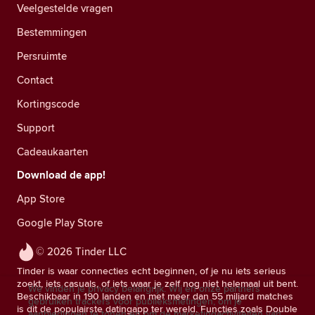
Veelgestelde vragen
Bestemmingen
Persruimte
Contact
Kortingscode
Support
Cadeaukaarten
Download de app!
App Store
Google Play Store
© 2026 Tinder LLC
Tinder is waar connecties echt beginnen, of je nu iets serieus
zoekt, iets casuals, of iets waar je zelf nog niet helemaal uit bent.
We vinden je privacy belangrijk. Wij en onze partners
Beschikbaar in 190 landen en met meer dan 55 miljard matches
gebruiken trackers voor publieksmetingen, om je
is dit de populairste datingapp ter wereld. Functies zoals Double
aanbiedingen te tonen en om de marketingactiviteiten van