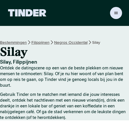
T
i
n
d
e
Bestemmingen
Filippijnen
Negros Occidental
Silay
r
Silay
h
o
m
Silay, Filippijnen
e
Ontdek de datingscene op een van de beste plekken om nieuwe
p
mensen te ontmoeten: Silay. Of je nu hier woont of van plan bent
a
om op reis te gaan, op Tinder vind je genoeg locals bij jou in de
buurt.
g
i
Gebruik Tinder om te matchen met iemand die jouw interesses
n
deelt, ontdek het nachtleven met een nieuwe vriend(in), drink een
a
drankje in een lokale bar of geniet van een koffiedate in een
nabijgelegen café. Of ga de stad verkennen om de leukste dingen
te ontdekken (of te herontdekken).