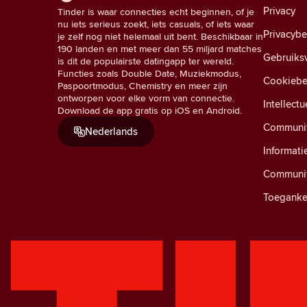
Privacy
Tinder is waar connecties echt beginnen, of je
nu iets serieus zoekt, iets casuals, of iets waar
Privacyb
je zelf nog niet helemaal uit bent. Beschikbaar in
190 landen en met meer dan 55 miljard matches
Gebruiks
is dit de populairste datingapp ter wereld.
Functies zoals Double Date, Muziekmodus,
Cookiebe
Paspoortmodus, Chemistry en meer zijn
ontworpen voor elke vorm van connectie.
Intellect
Download de app gratis op iOS en Android.
Community
Nederlands
Informati
Communit
Toegankel