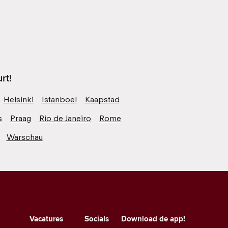
rt!
Helsinki
Istanboel
Kaapstad
s
Praag
Rio de Janeiro
Rome
Warschau
Vacatures
Socials
Download de app!