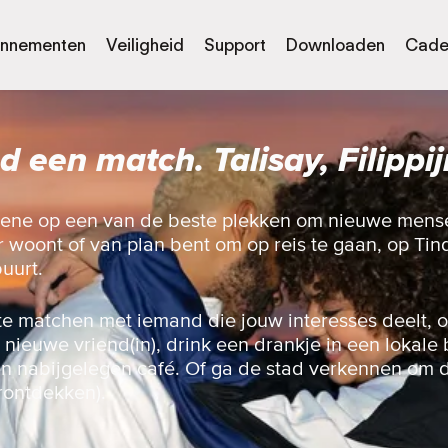
nnementen
Veiligheid
Support
Downloaden
Cade
d een match. Talisay, Filippi
ene op een van de beste plekken om nieuwe mens
ier woont of van plan bent om op reis te gaan, op Ti
buurt.
te matchen met iemand die jouw interesses deelt, 
nieuwe vriend(in), drink een drankje in een lokale 
en nabijgelegen café. Of ga de stad verkennen om d
rontdekken).