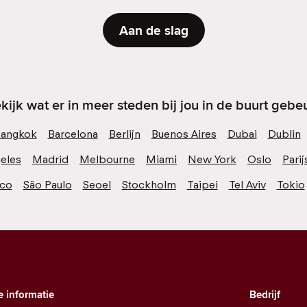
Aan de slag
kijk wat er in meer steden bij jou in de buurt gebeu
angkok
Barcelona
Berlijn
Buenos Aires
Dubai
Dublin
eles
Madrid
Melbourne
Miami
New York
Oslo
Parij
sco
São Paulo
Seoel
Stockholm
Taipei
Tel Aviv
Tokio
e informatie
Bedrijf