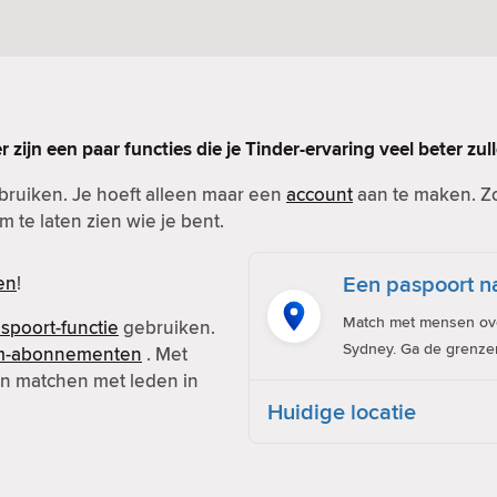
er zijn een paar functies die je Tinder-ervaring veel beter zu
ebruiken. Je hoeft alleen maar een
account
aan te maken. Zor
m te laten zien wie je bent.
Een paspoort na
en
!
Match met mensen over
spoort-functie
gebruiken.
Sydney. Ga de grenze
m-abonnementen
. Met
 en matchen met leden in
Huidige locatie