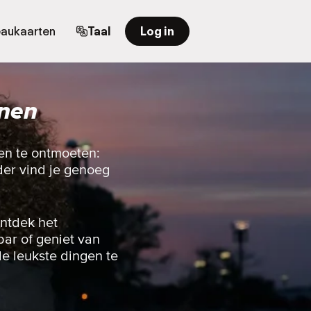
aukaarten
Taal
Log in
jnen
en te ontmoeten:
nder vind je genoeg
ontdek het
bar of geniet van
e leukste dingen te