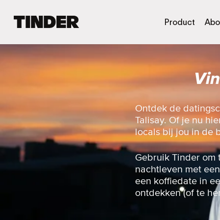
T
Product
Abo
i
n
d
e
Vin
r
h
o
m
Ontdek de datingsc
e
Talisay. Of je nu h
p
locals bij jou in de 
a
g
i
Gebruik Tinder om 
n
nachtleven met een 
a
een koffiedate in e
ontdekken (of te he