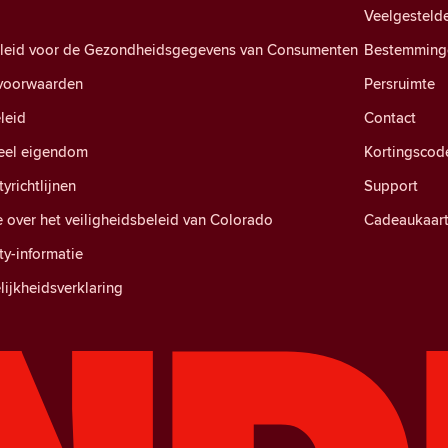
Veelgesteld
eleid voor de Gezondheidsgegevens van Consumenten
Bestemming
voorwaarden
Persruimte
leid
Contact
ueel eigendom
Kortingscod
richtlijnen
Support
e over het veiligheidsbeleid van Colorado
Cadeaukaar
y-informatie
ijkheidsverklaring