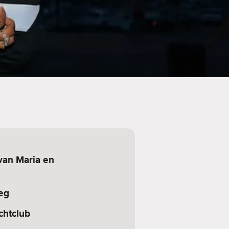
van Maria en
eg
chtclub