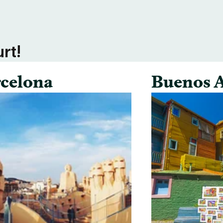
rt!
celona
Buenos A