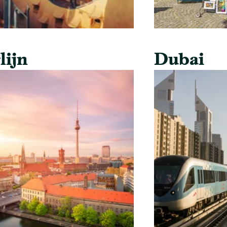
lijn
Dubai