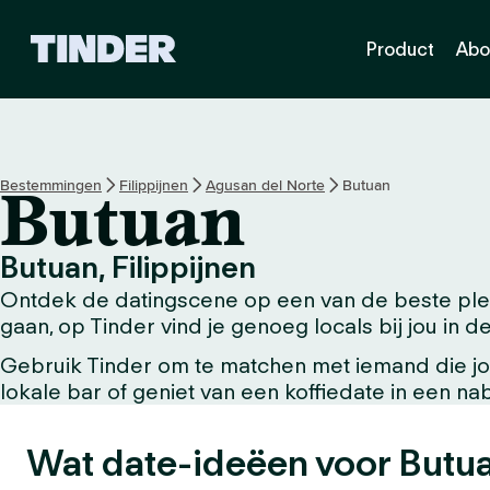
T
Product
Abo
i
n
d
e
r
h
Bestemmingen
Filippijnen
Agusan del Norte
Butuan
Butuan
o
m
e
Butuan, Filippijnen
p
Ontdek de datingscene op een van de beste plek
a
g
gaan, op Tinder vind je genoeg locals bij jou in de
i
Gebruik Tinder om te matchen met iemand die jou
n
lokale bar of geniet van een koffiedate in een n
a
Wat date-ideëen voor Butu