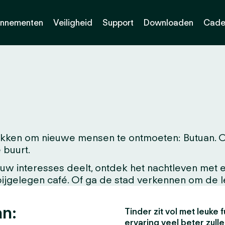
nnementen
Veiligheid
Support
Downloaden
Cade
ken om nieuwe mensen te ontmoeten: Butuan. Of j
 buurt.
w interesses deelt, ontdek het nachtleven met ee
abijgelegen café. Of ga de stad verkennen om de 
an:
Tinder zit vol met leuke f
ervaring veel beter zull