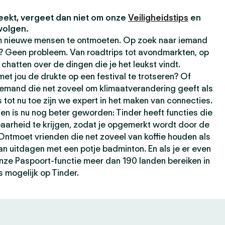
eekt, vergeet dan niet om onze
Veiligheidstips
en
volgen.
om nieuwe mensen te ontmoeten. Op zoek naar iemand
t? Geen probleem. Van roadtrips tot avondmarkten, op
chatten over de dingen die je het leukst vindt.
t jou de drukte op een festival te trotseren? Of
iemand die net zoveel om klimaatverandering geeft als
s tot nu toe zijn we expert in het maken van connecties.
ten is nu nog beter geworden: Tinder heeft functies die
baarheid te krijgen, zodat je opgemerkt wordt door de
 Ontmoet vrienden die net zoveel van koffie houden als
kan uitdagen met een potje badminton. En als je er even
 onze Paspoort-functie meer dan 190 landen bereiken in
s mogelijk op Tinder.