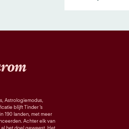
rom
s, Astrologiemodus,
atie blijft Tinder 's
in 190 landen, met meer
nceerden. Achter elk van
d al het doel geweest. Het