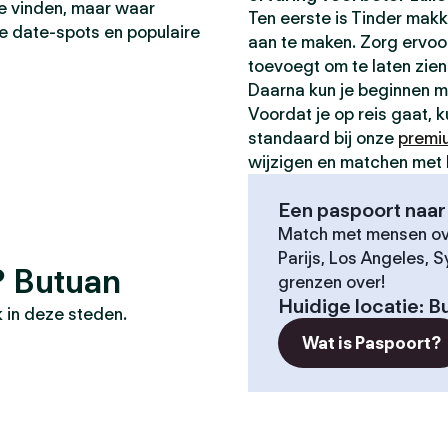
 te vinden, maar waar
Ten eerste is Tinder makk
te date-spots en populaire
aan te maken. Zorg ervoor 
toevoegt om te laten zien 
Daarna kun je beginnen 
Voordat je op reis gaat, 
standaard bij onze
premi
wijzigen en matchen met 
Een paspoort naar 
Match met mensen ove
Parijs, Los Angeles, 
? Butuan
grenzen over!
Huidige locatie
:
B
 in deze steden.
Wat is Paspoort?