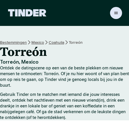
T
i
n
d
e
Bestemmingen
Mexico
Coahuila
Torreón
r
Torreón
h
o
m
Torreón, Mexico
e
Ontdek de datingscene op een van de beste plekken om nieuwe
p
mensen te ontmoeten: Torreón. Of je nu hier woont of van plan bent
a
om op reis te gaan, op Tinder vind je genoeg locals bij jou in de
buurt.
g
i
Gebruik Tinder om te matchen met iemand die jouw interesses
n
deelt, ontdek het nachtleven met een nieuwe vriend(in), drink een
a
drankje in een lokale bar of geniet van een koffiedate in een
nabijgelegen café. Of ga de stad verkennen om de leukste dingen
te ontdekken (of te herontdekken).