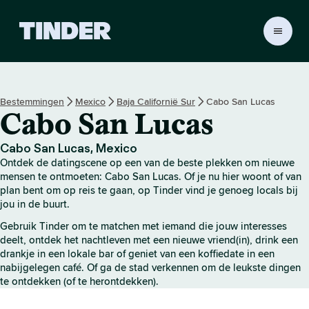
T
i
n
d
e
Bestemmingen
Mexico
Baja Californië Sur
Cabo San Lucas
r
Cabo San Lucas
h
o
m
Cabo San Lucas, Mexico
e
Ontdek de datingscene op een van de beste plekken om nieuwe
p
mensen te ontmoeten: Cabo San Lucas. Of je nu hier woont of van
a
plan bent om op reis te gaan, op Tinder vind je genoeg locals bij
jou in de buurt.
g
i
Gebruik Tinder om te matchen met iemand die jouw interesses
n
deelt, ontdek het nachtleven met een nieuwe vriend(in), drink een
a
drankje in een lokale bar of geniet van een koffiedate in een
nabijgelegen café. Of ga de stad verkennen om de leukste dingen
te ontdekken (of te herontdekken).