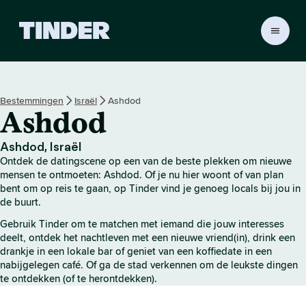
T
i
n
d
e
Bestemmingen
Israël
Ashdod
r
Ashdod
h
o
m
Ashdod, Israël
e
Ontdek de datingscene op een van de beste plekken om nieuwe
p
mensen te ontmoeten: Ashdod. Of je nu hier woont of van plan
a
bent om op reis te gaan, op Tinder vind je genoeg locals bij jou in
de buurt.
g
i
Gebruik Tinder om te matchen met iemand die jouw interesses
n
deelt, ontdek het nachtleven met een nieuwe vriend(in), drink een
a
drankje in een lokale bar of geniet van een koffiedate in een
nabijgelegen café. Of ga de stad verkennen om de leukste dingen
te ontdekken (of te herontdekken).