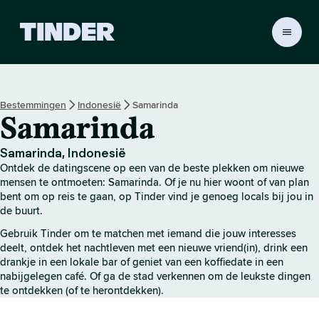
T
i
n
d
e
Bestemmingen
Indonesië
Samarinda
r
Samarinda
h
o
m
Samarinda, Indonesië
e
Ontdek de datingscene op een van de beste plekken om nieuwe
p
mensen te ontmoeten: Samarinda. Of je nu hier woont of van plan
a
bent om op reis te gaan, op Tinder vind je genoeg locals bij jou in
de buurt.
g
i
Gebruik Tinder om te matchen met iemand die jouw interesses
n
deelt, ontdek het nachtleven met een nieuwe vriend(in), drink een
a
drankje in een lokale bar of geniet van een koffiedate in een
nabijgelegen café. Of ga de stad verkennen om de leukste dingen
te ontdekken (of te herontdekken).