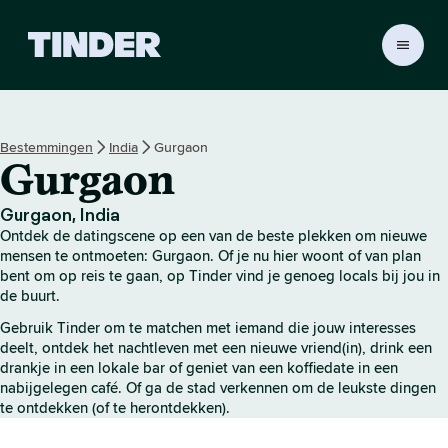
T
i
n
d
e
Bestemmingen
India
Gurgaon
r
Gurgaon
h
o
m
Gurgaon, India
e
Ontdek de datingscene op een van de beste plekken om nieuwe
p
mensen te ontmoeten: Gurgaon. Of je nu hier woont of van plan
a
bent om op reis te gaan, op Tinder vind je genoeg locals bij jou in
de buurt.
g
i
Gebruik Tinder om te matchen met iemand die jouw interesses
n
deelt, ontdek het nachtleven met een nieuwe vriend(in), drink een
a
drankje in een lokale bar of geniet van een koffiedate in een
nabijgelegen café. Of ga de stad verkennen om de leukste dingen
te ontdekken (of te herontdekken).